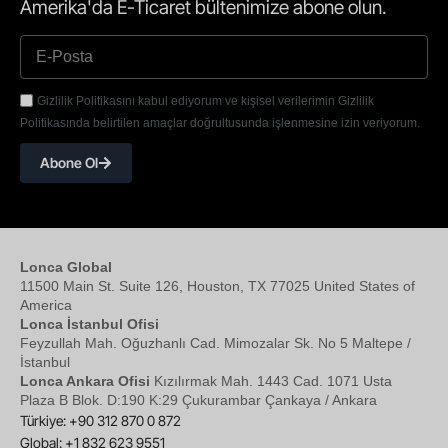
Amerika'da E-Ticaret bültenimize abone olun.
Gizlilik Politikasını kabul ediyorum ve kişisel verilerimin Gizlilik
Politikasında belirtilen amaçlar doğrultusunda işlenmesine izin veriyorum.
Abone Ol
Lonca Global
11500 Main St. Suite 126, Houston, TX 77025 United States of
America
Lonca İstanbul Ofisi
Feyzullah Mah. Oğuzhanlı Cad. Mimozalar Sk. No 5 Maltepe /
İstanbul
Lonca Ankara Ofisi
Kızılırmak Mah. 1443 Cad. 1071 Usta
Plaza B Blok. D:190 K:29 Çukurambar Çankaya / Ankara
Türkiye: +90 312 870 0 872
Global: +1 832 623 9551