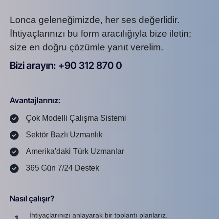
Lonca geleneğimizde, her ses değerlidir.
İhtiyaçlarınızı bu form aracılığıyla bize iletin;
size en doğru çözümle yanıt verelim.
Bizi arayın: +90 312 870 0
U
S
A
8
7
2
Avantajlarınız:
Çok Modelli Çalışma Sistemi
Sektör Bazlı Uzmanlık
Amerika'daki Türk Uzmanlar
365 Gün 7/24 Destek
Nasıl çalışır?
İhtiyaçlarınızı anlayarak bir toplantı planlarız.
1