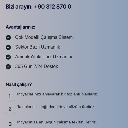
Bizi arayın: +90 312 870 0
U
S
A
8
7
2
Avantajlarınız:
Çok Modelli Çalışma Sistemi
Sektör Bazlı Uzmanlık
Amerika'daki Türk Uzmanlar
365 Gün 7/24 Destek
Nasıl çalışır?
İhtiyaçlarınızı anlayarak bir toplantı planlarız.
1
Taleplerinizi değerlendirir ve çözüm üretiriz.
2
İhtiyacınıza en uygun çalışma teklifini iletiriz.
3