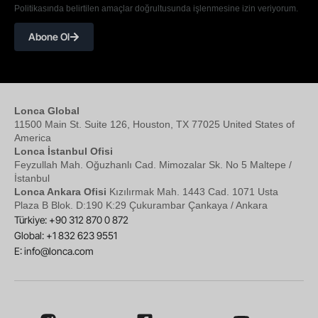
Politikasında belirtilen amaçlar doğrultusunda işlenmesine izin veriyorum.
Abone Ol
Lonca Global
11500 Main St. Suite 126, Houston, TX 77025 United States of
America
Lonca İstanbul Ofisi
Feyzullah Mah. Oğuzhanlı Cad. Mimozalar Sk. No 5 Maltepe /
İstanbul
Lonca Ankara Ofisi
Kızılırmak Mah. 1443 Cad. 1071 Usta
Plaza B Blok. D:190 K:29 Çukurambar Çankaya / Ankara
Türkiye: +90 312 870 0 872
Global: +1 832 623 9551
E:
info@lonca.com