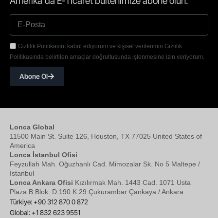
Amerika'da E-Ticaret bültenimize abone olun.
Gizlilik Politikasını kabul ediyorum ve kişisel verilerimin Gizlilik
Politikasında belirtilen amaçlar doğrultusunda işlenmesine izin veriyorum.
Abone Ol
Lonca Global
11500 Main St. Suite 126, Houston, TX 77025 United States of
America
Lonca İstanbul Ofisi
Feyzullah Mah. Oğuzhanlı Cad. Mimozalar Sk. No 5 Maltepe /
İstanbul
Lonca Ankara Ofisi
Kızılırmak Mah. 1443 Cad. 1071 Usta
Plaza B Blok. D:190 K:29 Çukurambar Çankaya / Ankara
Türkiye: +90 312 870 0 872
Global: +1 832 623 9551