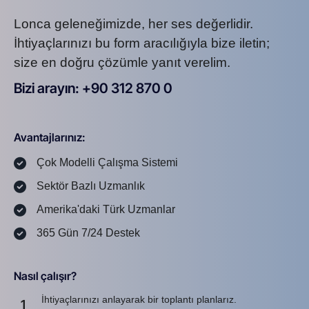
Lonca geleneğimizde, her ses değerlidir.
İhtiyaçlarınızı bu form aracılığıyla bize iletin;
size en doğru çözümle yanıt verelim.
Bizi arayın: +90 312 870 0
U
S
A
8
7
2
Avantajlarınız:
Çok Modelli Çalışma Sistemi
Sektör Bazlı Uzmanlık
Amerika'daki Türk Uzmanlar
365 Gün 7/24 Destek
Nasıl çalışır?
İhtiyaçlarınızı anlayarak bir toplantı planlarız.
1