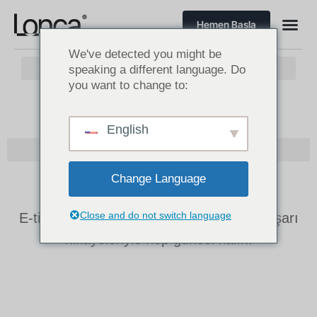
Hemen Başla
We've detected you might be
speaking a different language. Do
you want to change to:
DERNEKLER ÖRGÜTLER
English
Change Language
Dernekler Örgütler
Close and do not switch language
E-ticaret haberleri, uzman önerileri ve başarı
hikayeleriyle hep güncel kalın.