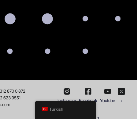
 312 870 0 872
32 623 9551
Instagram
Facebook
Youtube
x
a.com
Turkish
Linkedln