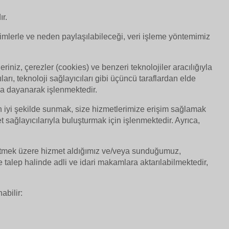
ır.
in kimlerle ve neden paylaşılabileceği, veri işleme yöntemimiz
riniz, çerezler (cookies) ve benzeri teknolojiler aracılığıyla
rı, teknoloji sağlayıcıları gibi üçüncü taraflardan elde
na dayanarak işlenmektedir.
n iyi şekilde sunmak, size hizmetlerimize erişim sağlamak
sağlayıcılarıyla buluşturmak için işlenmektedir. Ayrıca,
yürütmek üzere hizmet aldığımız ve/veya sunduğumuz,
e talep halinde adli ve idari makamlara aktarılabilmektedir,
abilir: