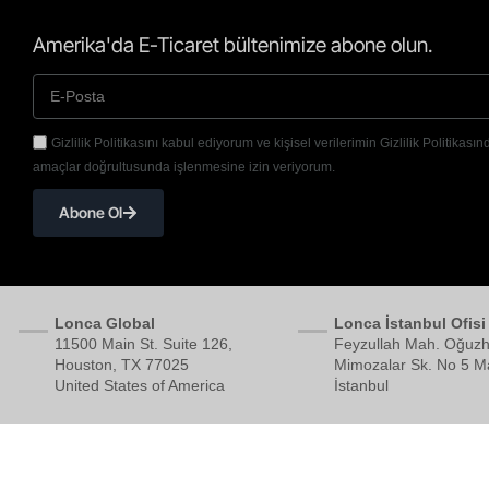
Amerika'da E-Ticaret bültenimize abone olun.
Gizlilik Politikasını kabul ediyorum ve kişisel verilerimin Gizlilik Politikasınd
amaçlar doğrultusunda işlenmesine izin veriyorum.
Abone Ol
Lonca Global
Lonca İstanbul Ofisi
11500 Main St. Suite 126,
Feyzullah Mah. Oğuzh
Houston, TX 77025
Mimozalar Sk. No 5 Ma
United States of America
İstanbul