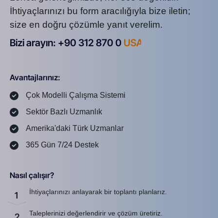
İhtiyaçlarınızı bu form aracılığıyla bize iletin;
size en doğru çözümle yanıt verelim.
Bizi arayın: +90 312 870 0
U
S
A
8
7
2
Avantajlarınız:
Çok Modelli Çalışma Sistemi
Sektör Bazlı Uzmanlık
Amerika'daki Türk Uzmanlar
365 Gün 7/24 Destek
Nasıl çalışır?
İhtiyaçlarınızı anlayarak bir toplantı planlarız.
1
Taleplerinizi değerlendirir ve çözüm üretiriz.
2