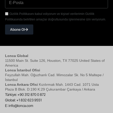
Gizlilik Politikasını kabul ediyorum ve kişisel verilerimin Gizlilik
Politikasında belirtilen amaçlar doğrultusunda işlenmesine izin veriyorum.
Abone Ol
Lonca Global
11500 Main St. Suite 126, Houston, TX 77025 United States of
America
Lonca İstanbul Ofisi
Feyzullah Mah. Oğuzhanlı Cad. Mimozalar Sk. No 5 Maltepe /
İstanbul
Lonca Ankara Ofisi
Kızılırmak Mah. 1443 Cad. 1071 Usta
Plaza B Blok. D:190 K:29 Çukurambar Çankaya / Ankara
Türkiye: +90 312 870 0 872
Global: +1 832 623 9551
E:
info@lonca.com