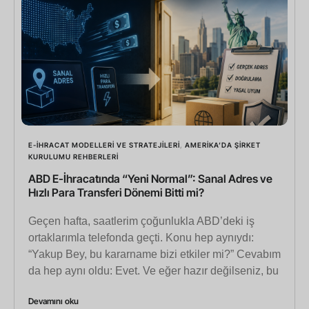
E-İHRACAT MODELLERI VE STRATEJILERI
,
AMERIKA’DA ŞIRKET
KURULUMU REHBERLERI
ABD E-İhracatında “Yeni Normal”: Sanal Adres ve
Hızlı Para Transferi Dönemi Bitti mi?
Geçen hafta, saatlerim çoğunlukla ABD’deki iş
ortaklarımla telefonda geçti. Konu hep aynıydı:
“Yakup Bey, bu kararname bizi etkiler mi?” Cevabım
da hep aynı oldu: Evet. Ve eğer hazır değilseniz, bu
Devamını oku