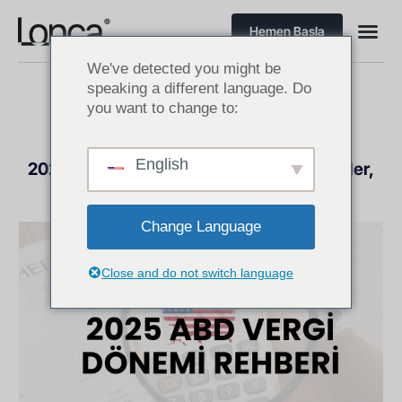
Hemen Başla
We've detected you might be
speaking a different language. Do
you want to change to:
E-TICARET TÜYOLARI
,
EN YENI
HABERLER
English
2025 ABD Vergi Dönemi Rehberi: Stratejiler,
İpuçları ve Son Dakika Hazırlıkları
Nisan 2, 2025
Change Language
Close and do not switch language