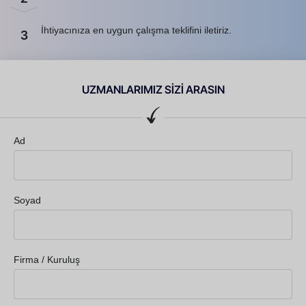
İhtiyacınıza en uygun çalışma teklifini iletiriz.
3
UZMANLARIMIZ SİZİ ARASIN
Ad
Soyad
Firma / Kuruluş