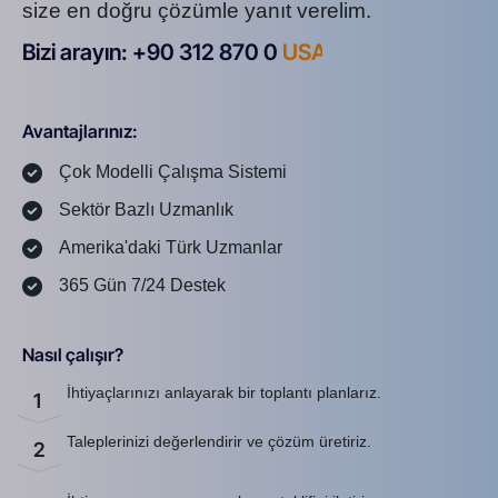
size en doğru çözümle yanıt verelim.
Bizi arayın: +90 312 870 0
U
S
A
8
7
2
Avantajlarınız:
Çok Modelli Çalışma Sistemi
Sektör Bazlı Uzmanlık
Amerika'daki Türk Uzmanlar
365 Gün 7/24 Destek
Nasıl çalışır?
İhtiyaçlarınızı anlayarak bir toplantı planlarız.
1
Taleplerinizi değerlendirir ve çözüm üretiriz.
2