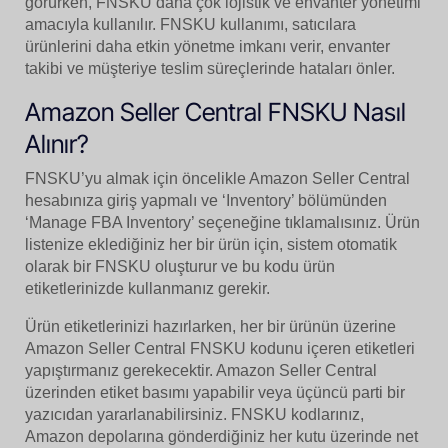
görürken, FNSKU daha çok lojistik ve envanter yönetimi
amacıyla kullanılır. FNSKU kullanımı, satıcılara
ürünlerini daha etkin yönetme imkanı verir, envanter
takibi ve müşteriye teslim süreçlerinde hataları önler.
Amazon Seller Central FNSKU Nasıl
Alınır?
FNSKU’yu almak için öncelikle Amazon Seller Central
hesabınıza giriş yapmalı ve ‘Inventory’ bölümünden
‘Manage FBA Inventory’ seçeneğine tıklamalısınız. Ürün
listenize eklediğiniz her bir ürün için, sistem otomatik
olarak bir FNSKU oluşturur ve bu kodu ürün
etiketlerinizde kullanmanız gerekir.
Ürün etiketlerinizi hazırlarken, her bir ürünün üzerine
Amazon Seller Central FNSKU kodunu içeren etiketleri
yapıştırmanız gerekecektir. Amazon Seller Central
üzerinden etiket basımı yapabilir veya üçüncü parti bir
yazıcıdan yararlanabilirsiniz. FNSKU kodlarınız,
Amazon depolarına gönderdiğiniz her kutu üzerinde net