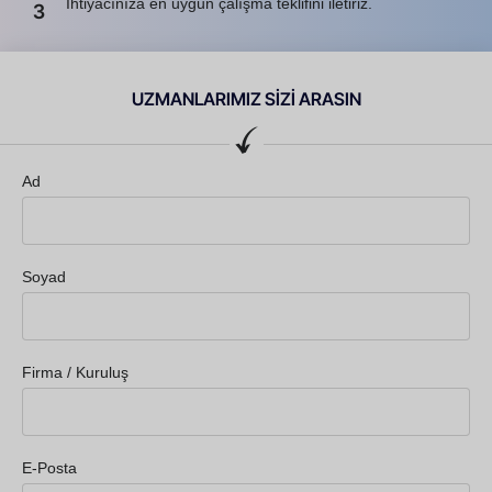
İhtiyacınıza en uygun çalışma teklifini iletiriz.
3
UZMANLARIMIZ SİZİ ARASIN
Ad
Soyad
Firma / Kuruluş
E-Posta