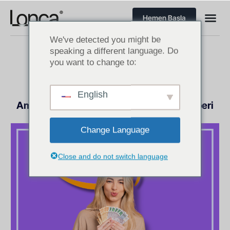
Hemen Başla
We've detected you might be
speaking a different language. Do
you want to change to:
E-TICARET TÜYOLARI
,
LOJISTIK
UZMANINDAN ÖNERILER
,
LONCAEDU
,
English
PAZARLAMA STRATEJILERI
Amazon Seller Central FNSKU 2024 Rehberi
Mayıs 8, 2024
Change Language
Close and do not switch language