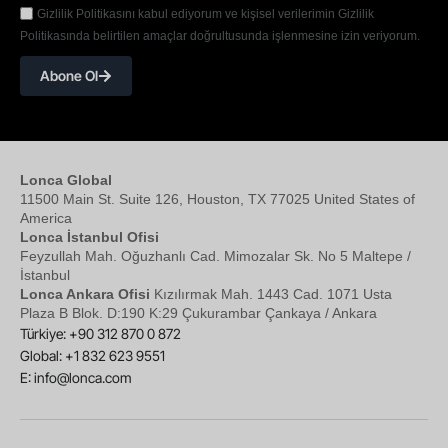
Gizlilik Politikasını kabul ediyorum ve kişisel verilerimin Gizlilik
Politikasında belirtilen amaçlar doğrultusunda işlenmesine izin veriyorum.
Abone Ol
Lonca Global
11500 Main St. Suite 126, Houston, TX 77025 United States of
America
Lonca İstanbul Ofisi
Feyzullah Mah. Oğuzhanlı Cad. Mimozalar Sk. No 5 Maltepe /
İstanbul
Lonca Ankara Ofisi
Kızılırmak Mah. 1443 Cad. 1071 Usta
Plaza B Blok. D:190 K:29 Çukurambar Çankaya / Ankara
Türkiye: +90 312 870 0 872
Global: +1 832 623 9551
E:
info@lonca.com