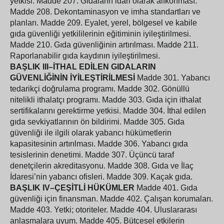
yetkisi.
Madde 207. Gıdaların idari olarak alıkonması.
Madde 208. Dekontaminasyon ve imha standartları ve
planları.
Madde 209. Eyalet, yerel, bölgesel ve kabile
gıda güvenliği yetkililerinin eğitiminin iyileştirilmesi.
Madde 210. Gıda güvenliğinin artırılması.
Madde 211.
Raporlanabilir gıda kaydının iyileştirilmesi.
BAŞLIK III–İTHAL EDİLEN GIDALARIN
GÜVENLİĞİNİN İYİLEŞTİRİLMESİ
Madde 301. Yabancı
tedarikçi doğrulama programı.
Madde 302. Gönüllü
nitelikli ithalatçı programı.
Madde 303. Gıda için ithalat
sertifikalarını gerektirme yetkisi.
Madde 304. İthal edilen
gıda sevkiyatlarının ön bildirimi.
Madde 305. Gıda
güvenliği ile ilgili olarak yabancı hükümetlerin
kapasitesinin artırılması.
Madde 306. Yabancı gıda
tesislerinin denetimi.
Madde 307. Üçüncü taraf
denetçilerin akreditasyonu.
Madde 308. Gıda ve İlaç
İdaresi’nin yabancı ofisleri.
Madde 309. Kaçak gıda.
BAŞLIK IV–ÇEŞİTLİ HÜKÜMLER
Madde 401. Gıda
güvenliği için finansman.
Madde 402. Çalışan korumaları.
Madde 403. Yetki; otoriteler.
Madde 404. Uluslararası
anlaşmalara uyum.
Madde 405. Bütçesel etkilerin