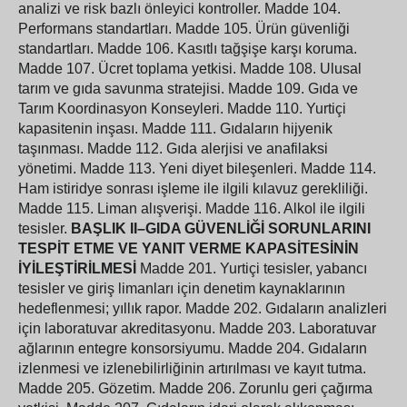
analizi ve risk bazlı önleyici kontroller.
Madde 104.
Performans standartları.
Madde 105. Ürün güvenliği
standartları.
Madde 106. Kasıtlı tağşişe karşı koruma.
Madde 107. Ücret toplama yetkisi.
Madde 108. Ulusal
tarım ve gıda savunma stratejisi.
Madde 109. Gıda ve
Tarım Koordinasyon Konseyleri.
Madde 110. Yurtiçi
kapasitenin inşası.
Madde 111. Gıdaların hijyenik
taşınması.
Madde 112. Gıda alerjisi ve anafilaksi
yönetimi.
Madde 113. Yeni diyet bileşenleri.
Madde 114.
Ham istiridye sonrası işleme ile ilgili kılavuz gerekliliği.
Madde 115. Liman alışverişi.
Madde 116. Alkol ile ilgili
tesisler.
BAŞLIK II–GIDA GÜVENLİĞİ SORUNLARINI
TESPİT ETME VE YANIT VERME KAPASİTESİNİN
İYİLEŞTİRİLMESİ
Madde 201. Yurtiçi tesisler, yabancı
tesisler ve giriş limanları için denetim kaynaklarının
hedeflenmesi; yıllık rapor.
Madde 202. Gıdaların analizleri
için laboratuvar akreditasyonu.
Madde 203. Laboratuvar
ağlarının entegre konsorsiyumu.
Madde 204. Gıdaların
izlenmesi ve izlenebilirliğinin artırılması ve kayıt tutma.
Madde 205. Gözetim.
Madde 206. Zorunlu geri çağırma