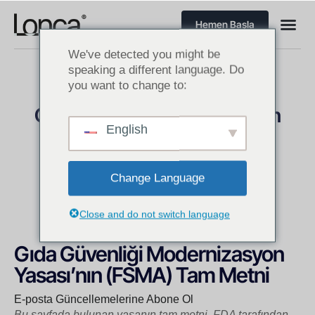
Hemen Başla
We've detected you might be
speaking a different language. Do
you want to change to:
Gıda Güvenliği Modernizasyon
English
Yasası (FSMA)
Amerika'da Gıda Sektörü Yasal Düzenlemeleri
Change Language
Close and do not switch language
Gıda Güvenliği Modernizasyon
Yasası’nın (FSMA) Tam Metni
E-posta Güncellemelerine Abone Ol
Bu sayfada bulunan yasanın tam metni, FDA tarafından