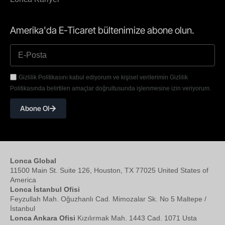
Amerika'da E-Ticaret bültenimize abone olun.
Gizlilik Politikasını kabul ediyorum ve kişisel verilerimin Gizlilik
Politikasında belirtilen amaçlar doğrultusunda işlenmesine izin veriyorum.
Abone Ol
Lonca Global
11500 Main St. Suite 126, Houston, TX 77025 United States of
America
Lonca İstanbul Ofisi
Feyzullah Mah. Oğuzhanlı Cad. Mimozalar Sk. No 5 Maltepe /
İstanbul
Lonca Ankara Ofisi
Kızılırmak Mah. 1443 Cad. 1071 Usta