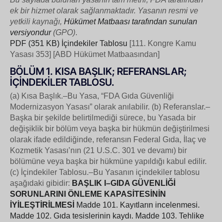
ek bir hizmet olarak sağlanmaktadır. Yasanın resmi ve
yetkili kaynağı,
Hükümet Matbaası tarafından sunulan
versiyondur
(GPO)
.
PDF (351 KB)
İçindekiler Tablosu
[111. Kongre Kamu
Yasası 353] [ABD Hükümet Matbaasından]
BÖLÜM 1. KISA BAŞLIK; REFERANSLAR;
İÇİNDEKİLER TABLOSU.
(a) Kısa Başlık.–Bu Yasa, “FDA Gıda Güvenliği
Modernizasyon Yasası” olarak anılabilir. (b) Referanslar.–
Başka bir şekilde belirtilmediği sürece, bu Yasada bir
değişiklik bir bölüm veya başka bir hükmün değiştirilmesi
olarak ifade edildiğinde, referansın Federal Gıda, İlaç ve
Kozmetik Yasası’nın (21 U.S.C. 301 ve devamı) bir
bölümüne veya başka bir hükmüne yapıldığı kabul edilir.
(c) İçindekiler Tablosu.–Bu Yasanın içindekiler tablosu
aşağıdaki gibidir:
BAŞLIK I–GIDA GÜVENLİĞİ
SORUNLARINI ÖNLEME KAPASİTESİNİN
İYİLEŞTİRİLMESİ
Madde 101. Kayıtların incelenmesi.
Madde 102. Gıda tesislerinin kaydı.
Madde 103. Tehlike