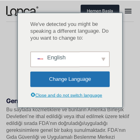
Hemen Başla
We've detected you might be
speaking a different language. Do
you want to change to:
KOZMETİK İTHALATI
English
Amerika’da Kozmetik Sektörü Yasal Düzenlemeleri
Change Language
Close and do not switch language
Genel Bakış
Bu sayfada kozmetiklere ve bunların Amerika Birleşik
Devletleri’ne ithal edildiği veya ithal edilmek üzere teklif
edildiği sırada FDA’nın doğruladığı/uyguladığı
gereksinimlere genel bir bakış sunulmaktadır. FDA’nın
Gıda Güvenliği ve Uygulamalı Beslenme Merkezi