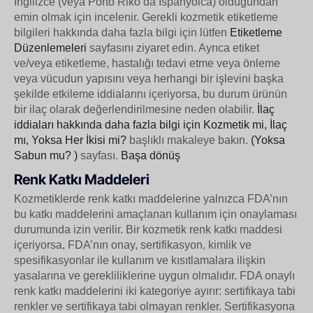
İngilizce (veya Porto Riko’da İspanyolca) olduğundan
emin olmak için incelenir. Gerekli kozmetik etiketleme
bilgileri hakkında daha fazla bilgi için lütfen
Etiketleme
Düzenlemeleri
sayfasını ziyaret edin.
Ayrıca etiket
ve/veya etiketleme, hastalığı tedavi etme veya önleme
veya vücudun yapısını veya herhangi bir işlevini başka
şekilde etkileme iddialarını içeriyorsa, bu durum ürünün
bir ilaç olarak değerlendirilmesine neden olabilir.
İlaç
iddiaları hakkında daha fazla bilgi için Kozmetik mi, İlaç
mı, Yoksa Her İkisi mi?
başlıklı makaleye bakın.
(Yoksa
Sabun mu?
)
sayfası.
Başa dönüş
Renk Katkı Maddeleri
Kozmetiklerde renk katkı maddelerine yalnızca FDA’nın
bu katkı maddelerini amaçlanan kullanım için onaylaması
durumunda izin verilir. Bir kozmetik renk katkı maddesi
içeriyorsa, FDA’nın onay, sertifikasyon, kimlik ve
spesifikasyonlar ile kullanım ve kısıtlamalara ilişkin
yasalarına ve gerekliliklerine uygun olmalıdır. FDA onaylı
renk katkı maddelerini iki kategoriye ayırır: sertifikaya tabi
renkler ve sertifikaya tabi olmayan renkler. Sertifikasyona