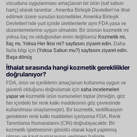
vücuduna uygulanması amaçlanan bir ürün (saf sabun
hariç) olarak tanımlar
.
Amerika Birleşik Devletleri’ne ithal
edilmek üzere sunulan kozmetikler, Amerika Birleşik
Devletleri’nde yurt içinde üretilenlerle aynı FDA yasa ve
düzenlemelerine uygun olmalıdır.
Bir ürünün kozmetik mi
yoksa ilaç mı olduğundan emin değilseniz
Kozmetik mi,
İlaç mı, Yoksa Her İkisi mi? sayfasını ziyaret edin.
Daha
fazla bilgi için
(Yoksa Sabun mu?) sayfasını ziyaret edin.
Başa dönüş
İthalat sırasında hangi kozmetik gereklilikler
doğrulanıyor?
FDA, ürün ve içeriklerin amaçlanan kullanıma uygun ve
güvenli olduğunu doğrulamak için
saha incelemeleri
yapar ve
kozmetik ürün numuneleri toplar (örneğin, göz
farı içindeki bir renk katkı maddesinin göz çevresinde
kullanılması onaylanmıştır).
Bir kozmetik, sertifikasyon
gerektiren renk katkı maddeleri içeriyorsa FDA, Renk
Tanımlama Numaralarını (CIN) doğrulayacaktır.
Bir
kozmetik işletmesinin gönüllü olarak kayıt yaptırmış
olması ve kayıt numarasının verilmesi halinde,