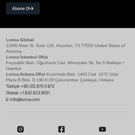
Abone Ol
Lonca Global
11500 Main St. Suite 126, Houston, TX 77025 United States of
America
Lonca İstanbul Ofisi
Feyzullah Mah. Oğuzhanlı Cad. Mimozalar Sk. No 5 Maltepe /
İstanbul
Lonca Ankara Ofisi
Kızılırmak Mah. 1443 Cad. 1071 Usta
Plaza B Blok. D:190 K:29 Çukurambar Çankaya / Ankara
Türkiye: +90 312 870 0 872
Global: +1 832 623 9551
E:
info@lonca.com