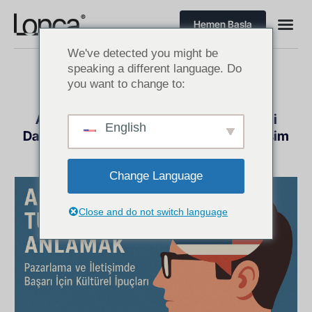
Hemen Başla
We've detected you might be
speaking a different language. Do
you want to change to:
EN YENI HABERLER
Amerikan Pazarına Açılan Kapı: Tüketici
English
Davranışları, Kültürel Kodlar ve Etkili İletişim
Stratejileri
Mayıs 29, 2025
Change Language
Close and do not switch language