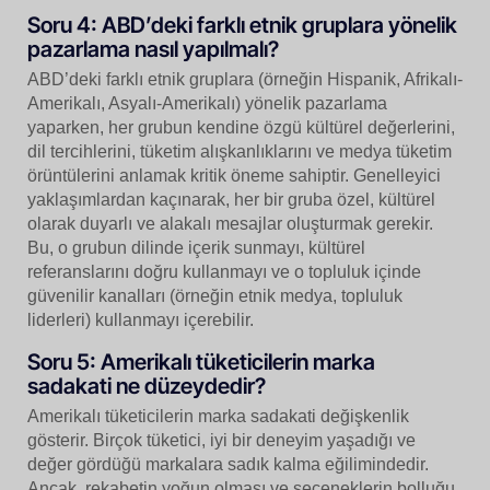
Soru 4: ABD’deki farklı etnik gruplara yönelik
pazarlama nasıl yapılmalı?
ABD’deki farklı etnik gruplara (örneğin Hispanik, Afrikalı-
Amerikalı, Asyalı-Amerikalı) yönelik pazarlama
yaparken, her grubun kendine özgü kültürel değerlerini,
dil tercihlerini, tüketim alışkanlıklarını ve medya tüketim
örüntülerini anlamak kritik öneme sahiptir. Genelleyici
yaklaşımlardan kaçınarak, her bir gruba özel, kültürel
olarak duyarlı ve alakalı mesajlar oluşturmak gerekir.
Bu, o grubun dilinde içerik sunmayı, kültürel
referanslarını doğru kullanmayı ve o topluluk içinde
güvenilir kanalları (örneğin etnik medya, topluluk
liderleri) kullanmayı içerebilir.
Soru 5: Amerikalı tüketicilerin marka
sadakati ne düzeydedir?
Amerikalı tüketicilerin marka sadakati değişkenlik
gösterir. Birçok tüketici, iyi bir deneyim yaşadığı ve
değer gördüğü markalara sadık kalma eğilimindedir.
Ancak, rekabetin yoğun olması ve seçeneklerin bolluğu