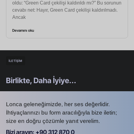
oldu: “Green Card çekilişi kaldırıldı mı?” Bu sorunun
cevabı net: Hayır, Green Card çekilişi kaldırılmadı.
Ancak
Devamını oku
İLETİŞİM
Birlikte, Daha İyiye...
Lonca geleneğimizde, her ses değerlidir.
İhtiyaçlarınızı bu form aracılığıyla bize iletin;
size en doğru çözümle yanıt verelim.
Bizi arayın: +90 312 870 0
U
S
A
8
7
2