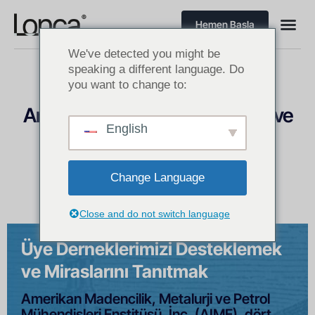
Hemen Başla
We've detected you might be
speaking a different language. Do
you want to change to:
Amerikan Madencilik, Metalurji ve
English
Petrol Mühendisleri Enstitüsü
Amerika’da Maden Sektörü Dernekleri & Örgütleri
Change Language
Close and do not switch language
Üye Derneklerimizi Desteklemek
ve Miraslarını Tanıtmak
Amerikan Madencilik, Metalurji ve Petrol
Mühendisleri Enstitüsü, İnc. (AIME), dört