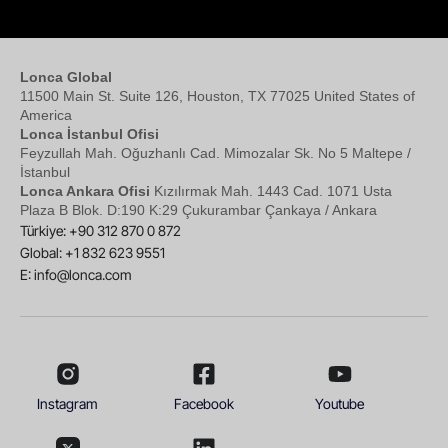
Lonca Global
11500 Main St. Suite 126, Houston, TX 77025 United States of
America
Lonca İstanbul Ofisi
Feyzullah Mah. Oğuzhanlı Cad. Mimozalar Sk. No 5 Maltepe /
İstanbul
Lonca Ankara Ofisi
Kızılırmak Mah. 1443 Cad. 1071 Usta
Plaza B Blok. D:190 K:29 Çukurambar Çankaya / Ankara
Türkiye: +90 312 870 0 872
Global: +1 832 623 9551
E:
info@lonca.com
Instagram
Facebook
Youtube