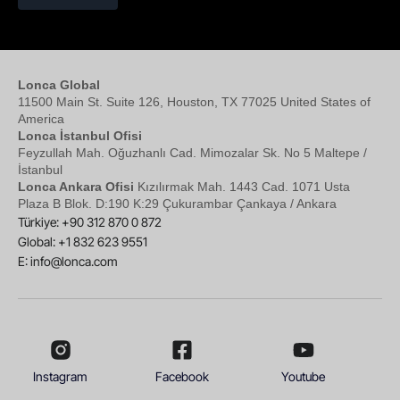
Lonca Global
11500 Main St. Suite 126, Houston, TX 77025 United States of
America
Lonca İstanbul Ofisi
Feyzullah Mah. Oğuzhanlı Cad. Mimozalar Sk. No 5 Maltepe /
İstanbul
Lonca Ankara Ofisi
Kızılırmak Mah. 1443 Cad. 1071 Usta
Plaza B Blok. D:190 K:29 Çukurambar Çankaya / Ankara
Türkiye: +90 312 870 0 872
Global: +1 832 623 9551
E:
info@lonca.com
Instagram
Facebook
Youtube