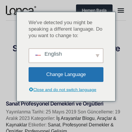
Hemen Başla
We've detected you might be
speaking a different language. Do
you want to change to:
Sanat Profesyonel Dernekleri ve
English
Örgütleri
Amerika’da Eğlence Sektörü Dernekleri & Örgütleri
Change Language
Close and do not switch language
Sanat Profesyonel Dernekleri ve Örgütleri
Yayınlanma Tarihi: 25 Mayıs 2019
Son Güncelleme: 19
Aralık 2023
Kategoriler:
İş Arayanlar Blogu
,
Araçlar &
Kaynaklar
Etiketler:
Sanat
,
Profesyonel Dernekler &
Örgütler
,
Profesyonel Gelişim