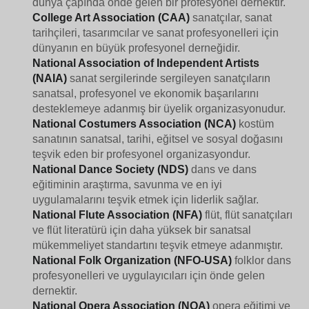
dünya çapında önde gelen bir profesyonel dernektir.
College Art Association (CAA)
sanatçılar, sanat
tarihçileri, tasarımcılar ve sanat profesyonelleri için
dünyanın en büyük profesyonel derneğidir.
National Association of Independent Artists
(NAIA)
sanat sergilerinde sergileyen sanatçıların
sanatsal, profesyonel ve ekonomik başarılarını
desteklemeye adanmış bir üyelik organizasyonudur.
National Costumers Association (NCA)
kostüm
sanatının sanatsal, tarihi, eğitsel ve sosyal doğasını
teşvik eden bir profesyonel organizasyondur.
National Dance Society (NDS)
dans ve dans
eğitiminin araştırma, savunma ve en iyi
uygulamalarını teşvik etmek için liderlik sağlar.
National Flute Association (NFA)
flüt, flüt sanatçıları
ve flüt literatürü için daha yüksek bir sanatsal
mükemmeliyet standartını teşvik etmeye adanmıştır.
National Folk Organization (NFO-USA)
folklor dans
profesyonelleri ve uygulayıcıları için önde gelen
dernektir.
National Opera Association (NOA)
opera eğitimi ve