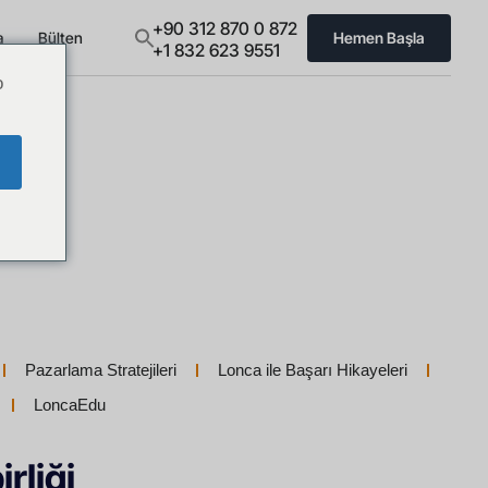
+90 312 870 0 872
a
Bülten
Hemen Başla
+1 832 623 9551
o
Pazarlama Stratejileri
Lonca ile Başarı Hikayeleri
LoncaEdu
rliği