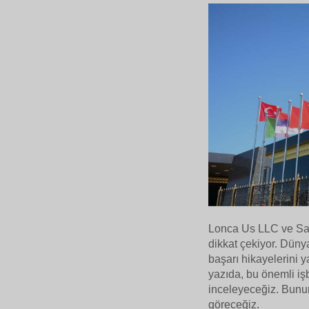
Lonca Us LLC ve Saka
dikkat çekiyor. Dünya
başarı hikayelerini 
yazıda, bu önemli işbi
inceleyeceğiz. Bunun
göreceğiz.