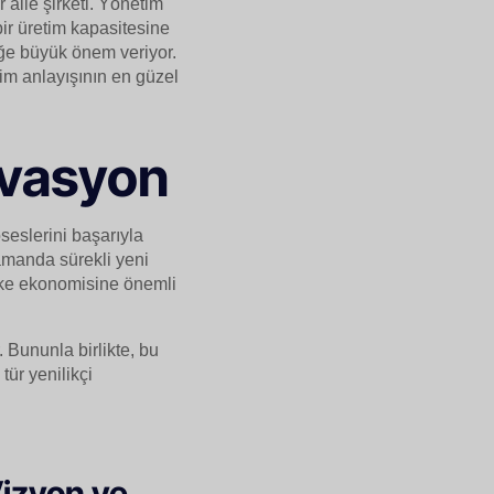
 aile şirketi. Yönetim
ir üretim kapasitesine
liğe büyük önem veriyor.
tim anlayışının en güzel
ovasyon
seslerini başarıyla
zamanda sürekli yeni
 ülke ekonomisine önemli
 Bununla birlikte, bu
tür yenilikçi
Vizyon ve