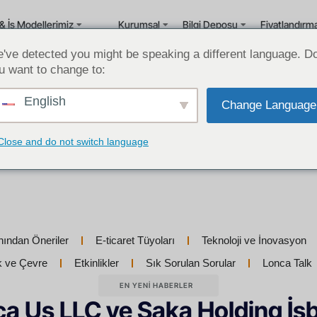
& İş Modellerimiz
Kurumsal
Bilgi Deposu
Fiyatlandırm
've detected you might be speaking a different language. D
u want to change to:
English
Change Language
Close and do not switch language
nından Öneriler
E-ticaret Tüyoları
Teknoloji ve İnovasyon
ik ve Çevre
Etkinlikler
Sık Sorulan Sorular
Lonca Talk
EN YENI HABERLER
a Us LLC ve Saka Holding İşbi