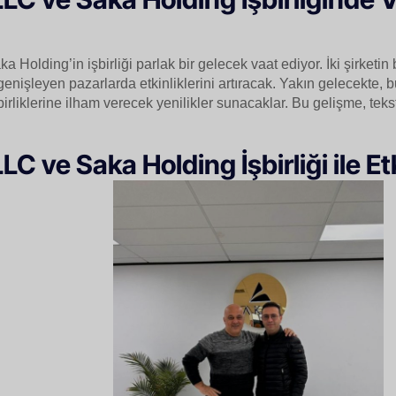
Holding’in işbirliği parlak bir gelecek vaat ediyor. İki şirketi
 genişleyen pazarlarda etkinliklerini artıracak. Yakın gelecekte, bu
birliklerine ilham verecek yenilikler sunacaklar. Bu gelişme, tek
C ve Saka Holding İşbirliği ile Et