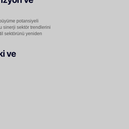
n büyüme potansiyeli
 sinerji sektör trendlerini
stil sektörünü yeniden
ki ve