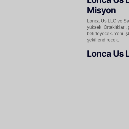
Misyon
Lonca Us LLC ve Saka 
yüksek. Ortaklıkları,
belirleyecek. Yeni iş
şekillendirecek.
Lonca Us LL