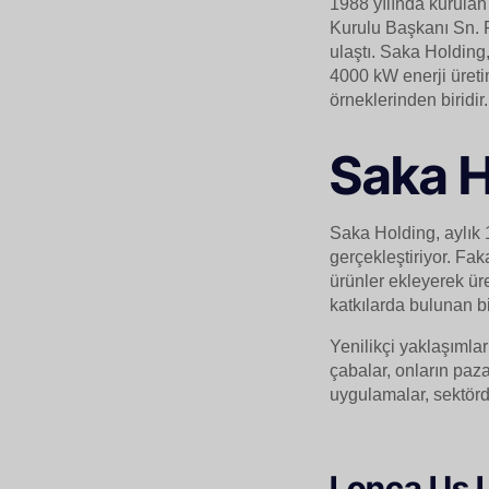
1988 yılında kurulan 
Kurulu Başkanı Sn. R
ulaştı. Saka Holding,
4000 kW enerji üretim
örneklerinden biridir.
Saka H
Saka Holding, aylık 
gerçekleştiriyor. Fak
ürünler ekleyerek üre
katkılarda bulunan b
Yenilikçi yaklaşımla
çabalar, onların paza
uygulamalar, sektörde
Lonca Us L