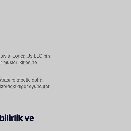
yısıyla, Lonca Us LLC’nin
r müşteri kitlesine
ararası rekabette daha
ektördeki diğer oyuncular
lirlik ve