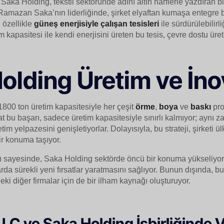
Saka Holding, tekstil sektöründe adını altın harflerle yazdıran bir
amazan Saka’nın liderliğinde, şirket elyaftan kumaşa entegre b
 özellikle
güneş enerjisiyle çalışan tesisleri
ile sürdürülebilir
 kapasitesi ile kendi enerjisini üreten bu tesis, çevre dostu üre
olding Üretim ve İn
1800 ton üretim kapasitesiyle her çeşit
örme
,
boya
ve
baskı
pro
at bu başarı, sadece üretim kapasitesiyle sınırlı kalmıyor; aynı 
tim yelpazesini genişletiyorlar. Dolayısıyla, bu strateji, şirketi
ir konuma taşıyor.
rı sayesinde, Saka Holding sektörde öncü bir konuma yükseliyor.
rda sürekli yeni fırsatlar yaratmasını sağlıyor. Bunun dışında, bu 
ki diğer firmalar için de bir ilham kaynağı oluşturuyor.
LC ve Saka Holding İşbirliğinde 