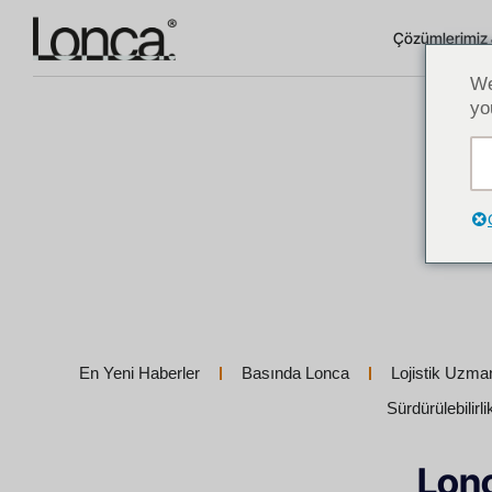
Çözümlerimiz 
We
yo
En Yeni Haberler
Basında Lonca
Lojistik Uzma
Sürdürülebilirl
Lonc