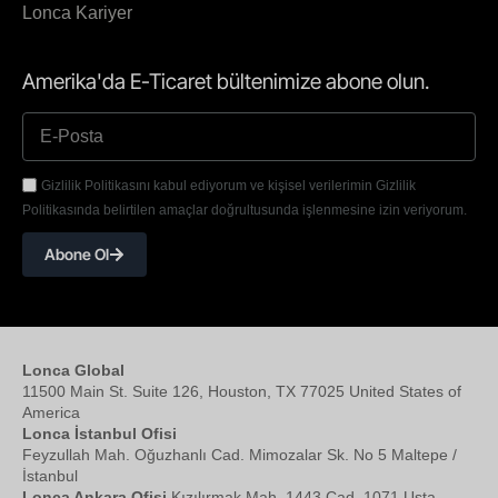
Lonca Kariyer
Amerika'da E-Ticaret bültenimize abone olun.
Gizlilik Politikasını kabul ediyorum ve kişisel verilerimin Gizlilik
Politikasında belirtilen amaçlar doğrultusunda işlenmesine izin veriyorum.
Abone Ol
Lonca Global
11500 Main St. Suite 126, Houston, TX 77025 United States of
America
Lonca İstanbul Ofisi
Feyzullah Mah. Oğuzhanlı Cad. Mimozalar Sk. No 5 Maltepe /
İstanbul
Lonca Ankara Ofisi
Kızılırmak Mah. 1443 Cad. 1071 Usta