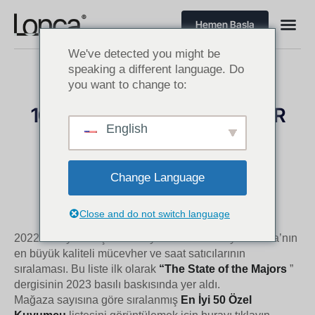
Hemen Başla
We've detected you might be
speaking a different language. Do
you want to change to:
100 MİLYON DOLARLIK SÜPER
English
SATICILAR
Amerika’da Mücevher Sektörü Müşterileri
Change Language
Close and do not switch language
2022 mali yılı satışlarına dayalı olarak Kuzey Amerika’nın
en büyük kaliteli mücevher ve saat satıcılarının
sıralaması. Bu liste ilk olarak
“The State of the Majors
”
dergisinin 2023 basılı baskısında yer aldı.
Mağaza sayısına göre sıralanmış
En İyi 50 Özel