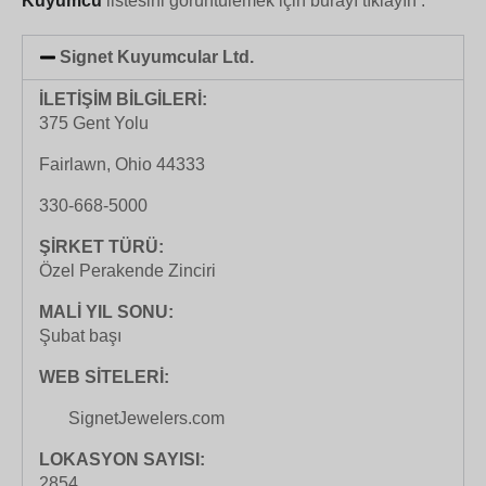
Kuyumcu
listesini görüntülemek için burayı tıklayın .
Signet Kuyumcular Ltd.
İLETİŞİM BİLGİLERİ:
375 Gent Yolu
Fairlawn, Ohio 44333
330-668-5000
ŞİRKET TÜRÜ:
Özel Perakende Zinciri
MALİ YIL SONU:
Şubat başı
WEB SİTELERİ:
SignetJewelers.com
LOKASYON SAYISI:
2854