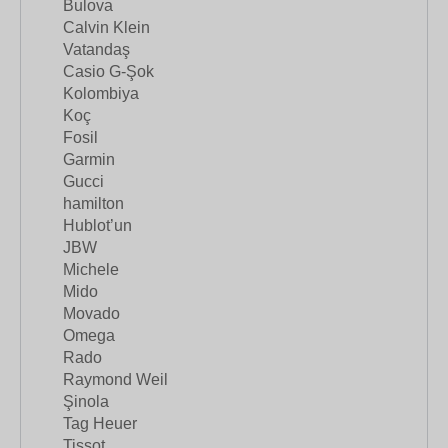
Bulova
Calvin Klein
Vatandaş
Casio G-Şok
Kolombiya
Koç
Fosil
Garmin
Gucci
hamilton
Hublot’un
JBW
Michele
Mido
Movado
Omega
Rado
Raymond Weil
Şinola
Tag Heuer
Tissot