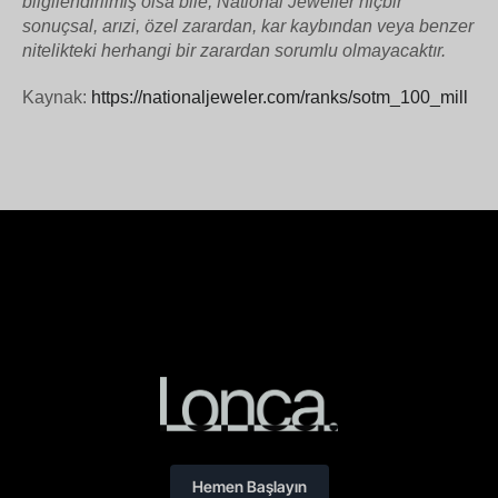
bilgilendirilmiş olsa bile, National Jeweller hiçbir
sonuçsal, arızi, özel zarardan, kar kaybından veya benzer
nitelikteki herhangi bir zarardan sorumlu olmayacaktır.
Kaynak:
https://nationaljeweler.com/ranks/sotm_100_mill
Hemen Başlayın