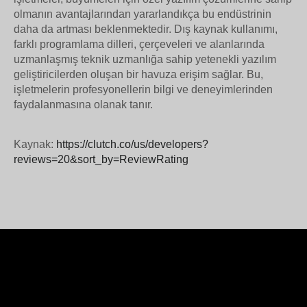
olmanın avantajlarından yararlandıkça bu endüstrinin
daha da artması beklenmektedir.
Dış kaynak kullanımı,
farklı programlama dilleri, çerçeveleri ve alanlarında
uzmanlaşmış teknik uzmanlığa sahip yetenekli yazılım
geliştiricilerden oluşan bir havuza erişim sağlar.
Bu,
işletmelerin profesyonellerin bilgi ve deneyimlerinden
faydalanmasına olanak tanır.
Kaynak:
https://clutch.co/us/developers?
reviews=20&sort_by=ReviewRating