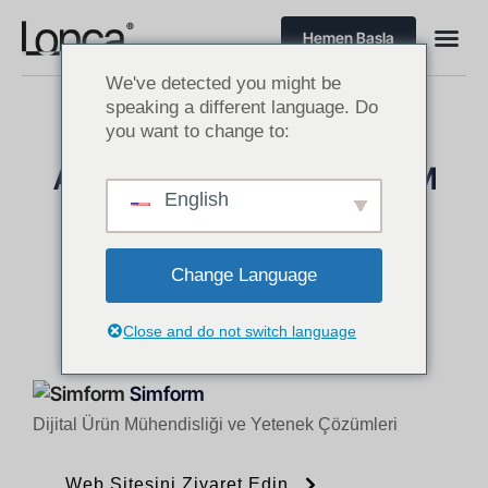
Hemen Başla
We've detected you might be
speaking a different language. Do
you want to change to:
ABD’NİN EN İYİ ÖZEL YAZILIM
English
GELİŞTİRME ŞİRKETLERİ
Amerika’da Bilişim Sektörü Rakipleri & Ürünleri
Change Language
Close and do not switch language
Simform
Dijital Ürün Mühendisliği ve Yetenek Çözümleri
Web Sitesini Ziyaret Edin