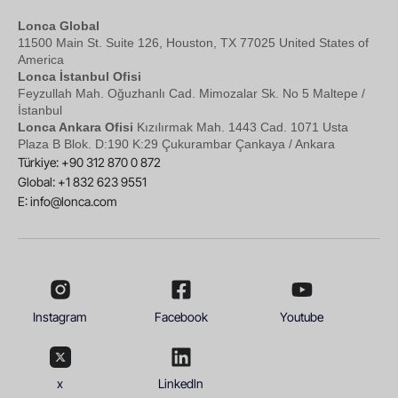
Lonca Global
11500 Main St. Suite 126, Houston, TX 77025 United States of
America
Lonca İstanbul Ofisi
Feyzullah Mah. Oğuzhanlı Cad. Mimozalar Sk. No 5 Maltepe /
İstanbul
Lonca Ankara Ofisi
Kızılırmak Mah. 1443 Cad. 1071 Usta
Plaza B Blok. D:190 K:29 Çukurambar Çankaya / Ankara
Türkiye: +90 312 870 0 872
Global: +1 832 623 9551
E:
info@lonca.com
Instagram
Facebook
Youtube
x
Linkedln