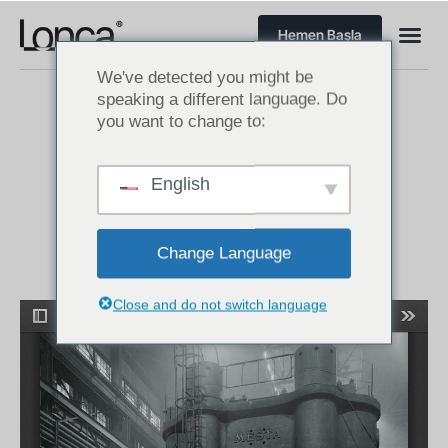
Hemen Başla
We've detected you might be
speaking a different language. Do
you want to change to:
ABD Çelik Döküm Sektörü
English
Amerika’da Makine Sektörü Sektör Raporları
Change Language
Close and do not switch language