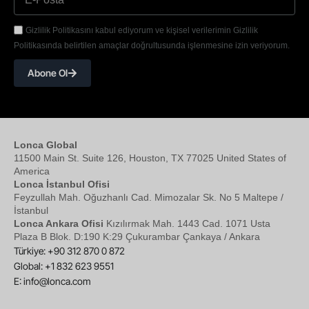
Gizlilik Politikasını kabul ediyorum ve kişisel verilerimin Gizlilik
Politikasında belirtilen amaçlar doğrultusunda işlenmesine izin veriyorum.
Abone Ol
Lonca Global
11500 Main St. Suite 126, Houston, TX 77025 United States of
America
Lonca İstanbul Ofisi
Feyzullah Mah. Oğuzhanlı Cad. Mimozalar Sk. No 5 Maltepe /
İstanbul
Lonca Ankara Ofisi
Kızılırmak Mah. 1443 Cad. 1071 Usta
Plaza B Blok. D:190 K:29 Çukurambar Çankaya / Ankara
Türkiye: +90 312 870 0 872
Global: +1 832 623 9551
E:
info@lonca.com