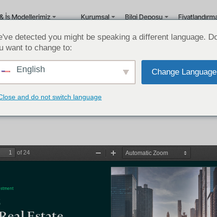
& İş Modellerimiz
Kurumsal
Bilgi Deposu
Fiyatlandırm
've detected you might be speaking a different language. D
u want to change to:
English
Change Language
ABD Gayrimenkul Görünümü 2023 CBR
Amerika'da Gayrimenkul Sektörü Sektör Raporları
Close and do not switch language