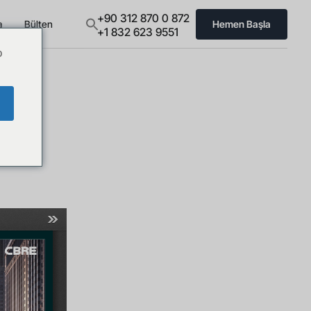
+90 312 870 0 872
a
Bülten
Hemen Başla
+1 832 623 9551
o
E