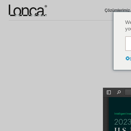
Çözümlerimiz 
We
yo