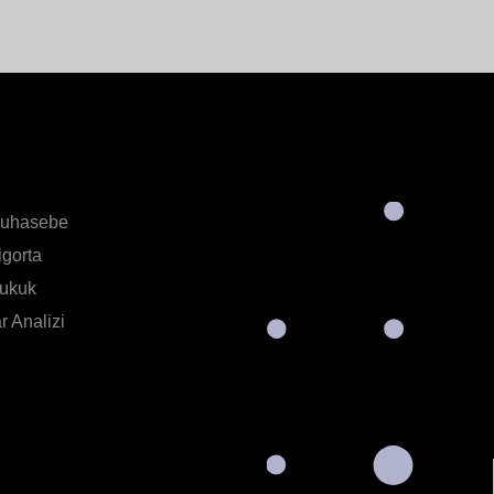
Muhasebe
igorta
Hukuk
 Analizi