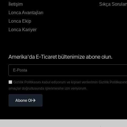
İletişim
Sıkça Sorulan
Lonca Avantajları
Lonca Ekip
Lonca Kariyer
Amerika'da E-Ticaret bültenimize abone olun.
Gizlilik Politikasını kabul ediyorum ve kişisel verilerimin Gizlilik Politikasınd
amaçlar doğrultusunda işlenmesine izin veriyorum.
Abone Ol