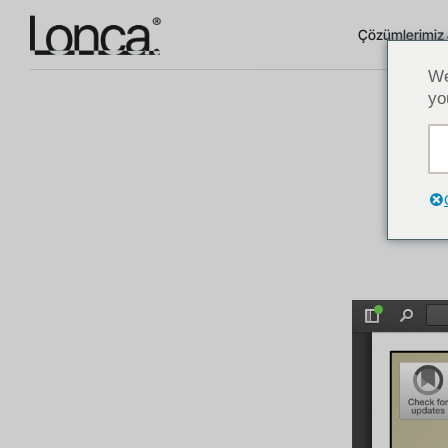
Çözümlerimiz 
We
yo