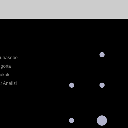
Muhasebe
igorta
Hukuk
 Analizi