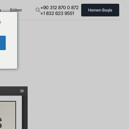
+90 312 870 0 872
a
Bülten
Hemen Başla
+1 832 623 9551
o