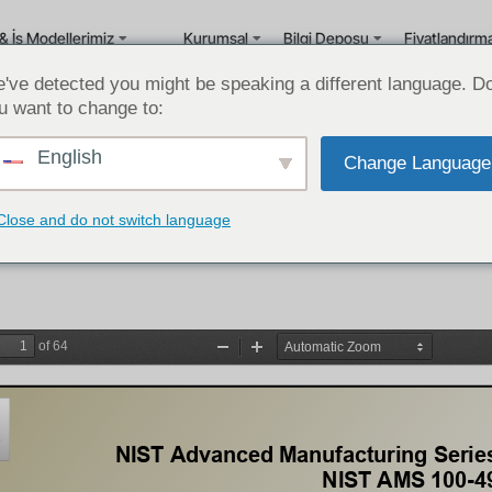
& İş Modellerimiz
Kurumsal
Bilgi Deposu
Fiyatlandırm
've detected you might be speaking a different language. D
u want to change to:
English
Change Language
ABD İmalat Sektörü İstatistikleri: 2022
Amerika’da Makine Sektörü Sektör Raporları
Close and do not switch language