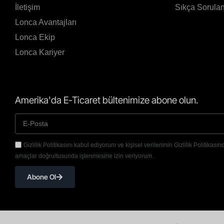
İletişim
Sıkça Sorulan
Lonca Avantajları
Lonca Ekip
Lonca Kariyer
Amerika'da E-Ticaret bültenimize abone olun.
Gizlilik Politikasını kabul ediyorum ve kişisel verilerimin Gizlilik Politikasınd
amaçlar doğrultusunda işlenmesine izin veriyorum.
Abone Ol