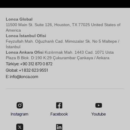
Lonca Global
11500 Main St. Suite 126, Houston, TX 77025 United States of
America
Lonca İstanbul Ofisi
Feyzullah Mah. Oğuzhanlı Cad. Mimozalar Sk. No 5 Maltepe /
İstanbul
Lonca Ankara Ofisi
Kızılırmak Mah. 1443 Cad. 1071 Usta
Plaza B Blok. D:190 K:29 Çukurambar Çankaya / Ankara
Türkiye: +90 312 870 0 872
Global: +1 832 623 9551
E:
info@lonca.com
Instagram
Facebook
Youtube