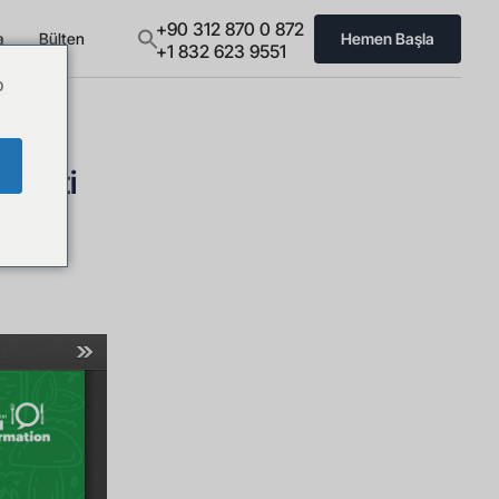
+90 312 870 0 872
a
Bülten
Hemen Başla
+1 832 623 9551
o
 Anketi