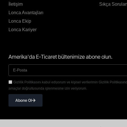
İletişim
Sıkça Sorulan
Lonca Avantajları
Lonca Ekip
Lonca Kariyer
Amerika'da E-Ticaret bültenimize abone olun.
Gizlilik Politikasını kabul ediyorum ve kişisel verilerimin Gizlilik Politikasınd
amaçlar doğrultusunda işlenmesine izin veriyorum.
Abone Ol