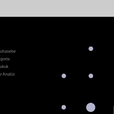
Muhasebe
igorta
Hukuk
 Analizi