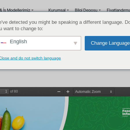
& İş Modellerimiz
Kurumsal
Bilgi Deposu
Fiyatlandırm
've detected you might be speaking a different language. D
u want to change to:
English
Change Language
n Amerikan Tüketicilerinin Gıda Üzerine
Amerika'da Gıda Sektörü Sektör Raporları
Close and do not switch language