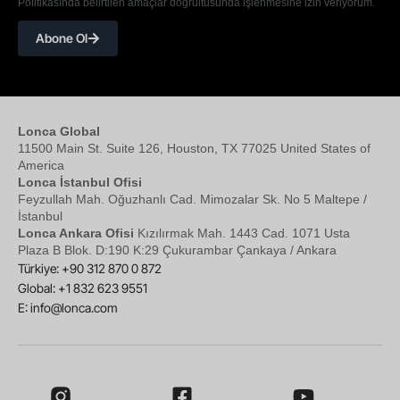
Politikasında belirtilen amaçlar doğrultusunda işlenmesine izin veriyorum.
Abone Ol
Lonca Global
11500 Main St. Suite 126, Houston, TX 77025 United States of
America
Lonca İstanbul Ofisi
Feyzullah Mah. Oğuzhanlı Cad. Mimozalar Sk. No 5 Maltepe /
İstanbul
Lonca Ankara Ofisi
Kızılırmak Mah. 1443 Cad. 1071 Usta
Plaza B Blok. D:190 K:29 Çukurambar Çankaya / Ankara
Türkiye: +90 312 870 0 872
Global: +1 832 623 9551
E:
info@lonca.com