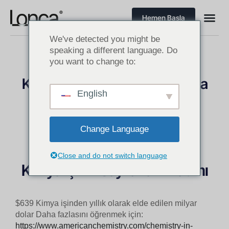
Hemen Başla
We've detected you might be
speaking a different language. Do
you want to change to:
Kimyanın İş Dünyası Rakamlarla
English
Amerika’da Kimya Sektörü Sektör Raporları
Change Language
Close and do not switch language
Kimya İşinin Sayılarla Anlatımı
$639 Kimya işinden yıllık olarak elde edilen milyar
dolar Daha fazlasını öğrenmek için:
https://www.americanchemistry.com/chemistry-in-