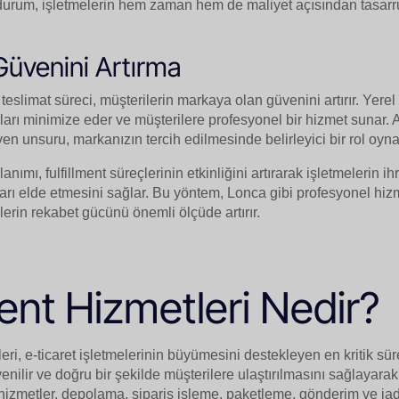
u durum, işletmelerin hem zaman hem de maliyet açısından tasarr
Güvenini Artırma
 teslimat süreci, müşterilerin markaya olan güvenini artırır. Yer
unları minimize eder ve müşterilere profesyonel bir hizmet sunar.
üven unsuru, markanızın tercih edilmesinde belirleyici bir rol oyna
ımı, fulfillment süreçlerinin etkinliğini artırarak işletmelerin ih
şarı elde etmesini sağlar. Bu yöntem, Lonca gibi profesyonel hizme
lerin rekabet gücünü önemli ölçüde artırır.
ment Hizmetleri Nedir?
leri, e-ticaret işletmelerinin büyümesini destekleyen en kritik süre
venilir ve doğru bir şekilde müşterilere ulaştırılmasını sağlayarak 
u hizmetler, depolama, sipariş işleme, paketleme, gönderim ve iad