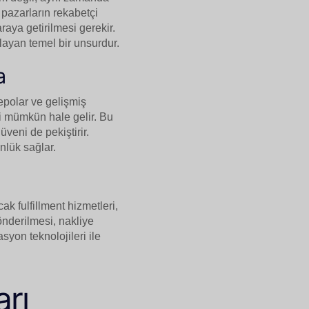
 pazarların rekabetçi
raya getirilmesi gerekir.
layan temel bir unsurdur.
a
depolar ve gelişmiş
si mümkün hale gelir. Bu
eni de pekiştirir.
ünlük sağlar.
cak fulfillment hizmetleri,
önderilmesi, nakliye
yon teknolojileri ile
arı