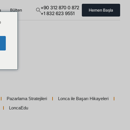
+90 312 870 0 872
a
Bülten
Hemen Başla
+1 832 623 9551
o
Pazarlama Stratejileri
Lonca ile Başarı Hikayeleri
LoncaEdu