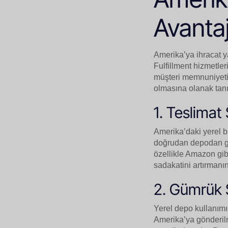
Avantaj
Amerika’ya ihracat y
Fulfillment hizmetle
müşteri memnuniyetini
olmasına olanak tanı
1. Teslimat
Amerika’daki yerel bi
doğrudan depodan gön
özellikle Amazon gibi 
sadakatini artırmanın
2. Gümrük S
Yerel depo kullanımı
Amerika’ya gönderilm