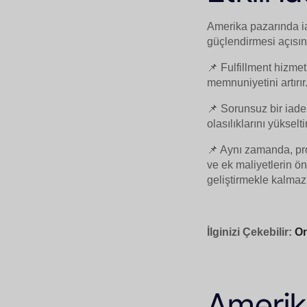
Amerika pazarında iad
güçlendirmesi açısı
📌 Fulfillment hizmet
memnuniyetini artırır
📌 Sorunsuz bir iade
olasılıklarını yükseltir
📌 Aynı zamanda, pr
ve ek maliyetlerin ö
geliştirmekle kalmaz,
İlginizi Çekebilir:
On
Amerik