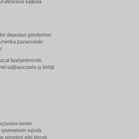
uf etmesine katkıda
el bir depodan gönderilen
 Amerika pazarındaki
r.
racat faaliyetlerinde
t sağlayıcılarla iş birliği
çlerden biridir.
işletmelerin lojistik
e yönetimi gibi birçok