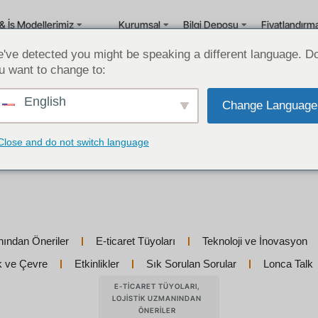
& İş Modellerimiz
Kurumsal
Bilgi Deposu
Fiyatlandırm
've detected you might be speaking a different language. D
u want to change to:
English
Change Language
Close and do not switch language
nından Öneriler
E-ticaret Tüyoları
Teknoloji ve İnovasyon
ik ve Çevre
Etkinlikler
Sık Sorulan Sorular
Lonca Talk
E-TICARET TÜYOLARI
,
LOJISTIK UZMANINDAN
ÖNERILER