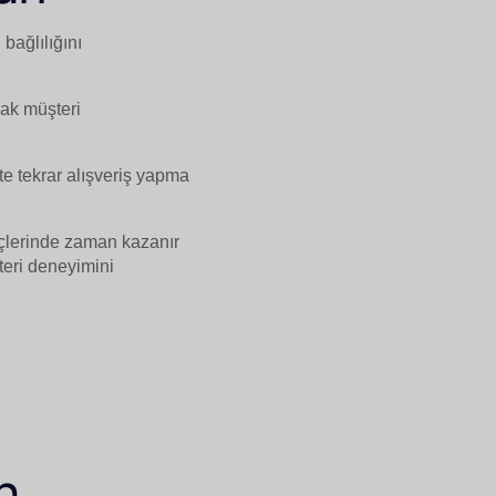
bağlılığını
rak müşteri
te tekrar alışveriş yapma
eçlerinde zaman kazanır
teri deneyimini
n