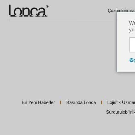
Çözümlerimiz 
We
yo
En Yeni Haberler
Basında Lonca
Lojistik Uzma
Sürdürülebilirl