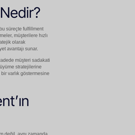
 Nedir?
u süreçte fulfillment
meler, müşterilere hızlı
atejik olarak
yet avantajı sunar.
n vadede müşteri sadakati
 büyüme stratejilerine
 bir varlık göstermesine
nt’ın
özüm değil, aynı zamanda