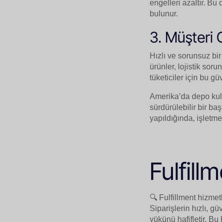
engelleri azaltır. B
bulunur.
3. Müşteri 
Hızlı ve sorunsuz bir
ürünler, lojistik sor
tüketiciler için bu g
Amerika’da depo kullan
sürdürülebilir bir ba
yapıldığında, işletme
Fulfill
🔍 Fulfillment hizmet
Siparişlerin hızlı, gü
yükünü hafifletir. B