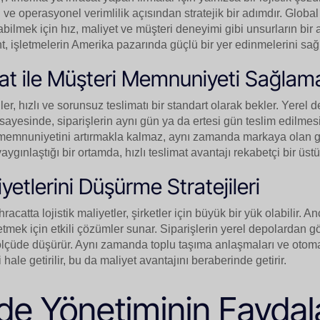
e operasyonel verimlilik açısından stratejik bir adımdır. Global
abilmek için hız, maliyet ve müşteri deneyimi gibi unsurların bir a
nt, işletmelerin Amerika pazarında güçlü bir yer edinmelerini sağ
mat ile Müşteri Memnuniyeti Sağlam
ler, hızlı ve sorunsuz teslimatı bir standart olarak bekler. Yerel 
i sayesinde, siparişlerin aynı gün ya da ertesi gün teslim edilme
memnuniyetini artırmakla kalmaz, aynı zamanda markaya olan güv
yaygınlaştığı bir ortamda, hızlı teslimat avantajı rekabetçi bir üst
iyetlerini Düşürme Stratejileri
acatta lojistik maliyetler, şirketler için büyük bir yük olabilir. An
etmek için etkili çözümler sunar. Siparişlerin yerel depolardan g
ölçüde düşürür. Aynı zamanda toplu taşıma anlaşmaları ve otomas
hale getirilir, bu da maliyet avantajını beraberinde getirir.
İade Yönetiminin Faydal