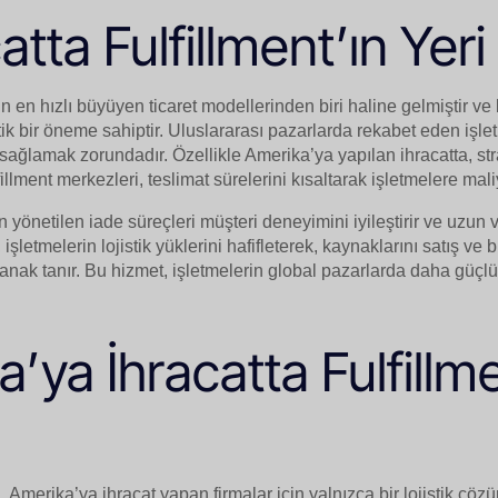
atta Fulfillment’ın Yeri
en hızlı büyüyen ticaret modellerinden biri haline gelmiştir ve b
itik bir öneme sahiptir. Uluslararası pazarlarda rekabet eden işlet
 sağlamak zorundadır. Özellikle Amerika’ya yapılan ihracatta, str
illment merkezleri, teslimat sürelerini kısaltarak işletmelere mali
n yönetilen iade süreçleri müşteri deneyimini iyileştirir ve uzu
, işletmelerin lojistik yüklerini hafifleterek, kaynaklarını satış ve
anak tanır. Bu hizmet, işletmelerin global pazarlarda daha güçlü
’ya İhracatta Fulfillme
i, Amerika’ya ihracat yapan firmalar için yalnızca bir lojistik ç