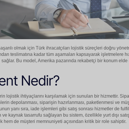
arılı olmak için Türk ihracatçıları lojistik süreçleri doğru yönetm
ından teslimatına kadar tüm aşamaları kapsayarak işletmelere hız
sağlar. Bu model, Amerika pazarında rekabetçi bir konum elde 
ment Nedir?
rin lojistik ihtiyaçlarını karşılamak için sunulan bir hizmettir. Sip
lerin depolanması, siparişin hazırlanması, paketlenmesi ve müş
Bunun yanı sıra, iade işlemleri gibi satış sonrası hizmetler de ful
 ve kaynak tasarrufu sağlayan bu sistem, özellikle yurt dışı sat
k hem de müşteri memnuniyeti açısından kritik bir role sahiptir.