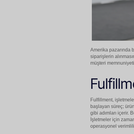
Amerika pazarında baş
siparişlerin alınmas
müşteri memnuniyeti 
Fulfill
Fulfillment, işletmele
başlayan süreç; ürün
gibi adımları içerir. 
İşletmeler için zaman
operasyonel verimlili