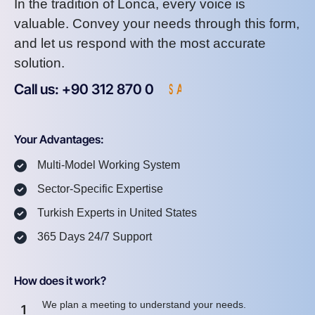
In the tradition of Lonca, every voice is
valuable. Convey your needs through this form,
and let us respond with the most accurate
solution.
Call us: +90 312 870 0
U
S
A
8
7
2
Your Advantages:
Multi-Model Working System
Sector-Specific Expertise
Turkish Experts in United States
365 Days 24/7 Support
How does it work?
We plan a meeting to understand your needs.
1