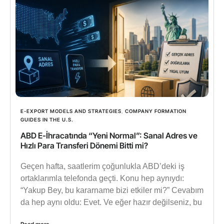
E-EXPORT MODELS AND STRATEGIES
,
COMPANY FORMATION
GUIDES IN THE U.S.
ABD E-İhracatında “Yeni Normal”: Sanal Adres ve
Hızlı Para Transferi Dönemi Bitti mi?
Geçen hafta, saatlerim çoğunlukla ABD’deki iş
ortaklarımla telefonda geçti. Konu hep aynıydı:
“Yakup Bey, bu kararname bizi etkiler mi?” Cevabım
da hep aynı oldu: Evet. Ve eğer hazır değilseniz, bu