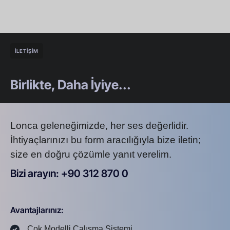
İLETİŞİM
Birlikte, Daha İyiye...
Lonca geleneğimizde, her ses değerlidir.
İhtiyaçlarınızı bu form aracılığıyla bize iletin;
size en doğru çözümle yanıt verelim.
Bizi arayın: +90 312 870 0
U
S
A
8
7
2
Avantajlarınız:
Çok Modelli Çalışma Sistemi