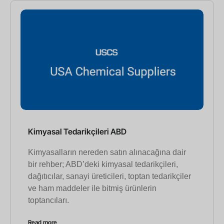
Kimyasal Tedarikçileri ABD
Kimyasalların nereden satın alınacağına dair
bir rehber; ABD’deki kimyasal tedarikçileri,
dağıtıcılar, sanayi üreticileri, toptan tedarikçiler
ve ham maddeler ile bitmiş ürünlerin
toptancıları.
Read more