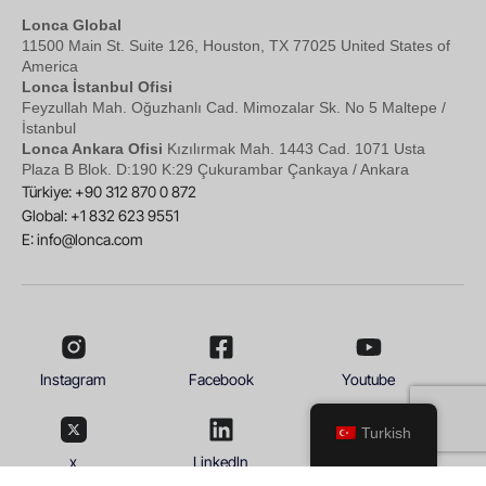
Lonca Global
11500 Main St. Suite 126, Houston, TX 77025 United States of
America
Lonca İstanbul Ofisi
Feyzullah Mah. Oğuzhanlı Cad. Mimozalar Sk. No 5 Maltepe /
İstanbul
Lonca Ankara Ofisi
Kızılırmak Mah. 1443 Cad. 1071 Usta
Plaza B Blok. D:190 K:29 Çukurambar Çankaya / Ankara
Türkiye: +90 312 870 0 872
Global: +1 832 623 9551
E:
info@lonca.com
Instagram
Facebook
Youtube
Turkish
x
Linkedln