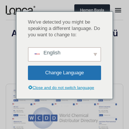
Hemen Başla
We've detected you might be
speaking a different language. Do
Amerika’da Kimyasal Sektörü
you want to change to:
Müşterileri
English
Change Language
Close and do not switch language