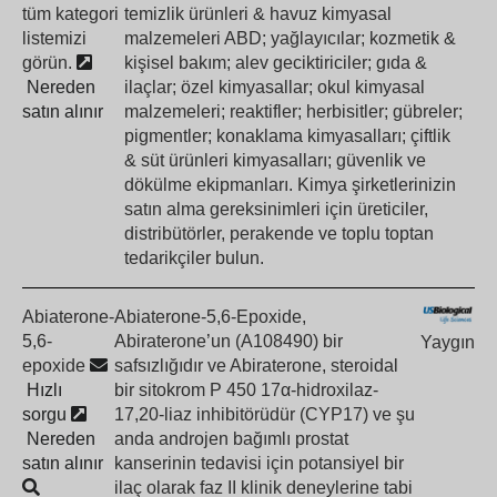
tüm kategori
temizlik ürünleri & havuz kimyasal
listemizi
malzemeleri ABD; yağlayıcılar; kozmetik &
görün.
kişisel bakım; alev geciktiriciler; gıda &
Nereden
ilaçlar; özel kimyasallar; okul kimyasal
satın alınır
malzemeleri; reaktifler; herbisitler; gübreler;
pigmentler; konaklama kimyasalları; çiftlik
& süt ürünleri kimyasalları; güvenlik ve
dökülme ekipmanları. Kimya şirketlerinizin
satın alma gereksinimleri için üreticiler,
distribütörler, perakende ve toplu toptan
tedarikçiler bulun.
Abiaterone-
Abiaterone-5,6-Epoxide,
5,6-
Abiraterone’un (A108490) bir
Yaygın
epoxide
safsızlığıdır ve Abiraterone, steroidal
Hızlı
bir sitokrom P 450 17α-hidroxilaz-
sorgu
17,20-liaz inhibitörüdür (CYP17) ve şu
Nereden
anda androjen bağımlı prostat
satın alınır
kanserinin tedavisi için potansiyel bir
ilaç olarak faz II klinik deneylerine tabi