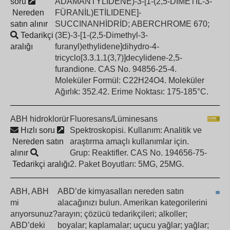
soru
ADAMANTYLIDENE)-3-[1-(2,5-DİMETİL-3-
Nereden
FÜRANİL)ETİLIDENE]-
satın alınır
SUCCINANHİDRİD; ABERCHROME 670;
Tedarikçi
(3E)-3-[1-(2,5-Dimethyl-3-
aralığı
furanyl)ethylidene]dihydro-4-
tricyclo[3.3.1.1(3,7)]decylidene-2,5-
furandione. CAS No. 94856-25-4.
Moleküler Formül: C22H24O4. Moleküler
Ağırlık: 352.42. Erime Noktası: 175-185°C.
ABH hidroklorür
Fluoresans/Lüminesans
Hızlı soru
Spektroskopisi. Kullanım: Analitik ve
Nereden satın
araştırma amaçlı kullanımlar için.
alınır
Grup: Reaktifler. CAS No. 194656-75-
Tedarikçi aralığı
2. Paket Boyutları: 5MG, 25MG.
ABH, ABH
ABD’de kimyasalları nereden satın
mi
alacağınızı bulun. Amerikan kategorilerini
arıyorsunuz?
arayın; çözücü tedarikçileri; alkoller;
ABD’deki
boyalar; kaplamalar; uçucu yağlar; yağlar;