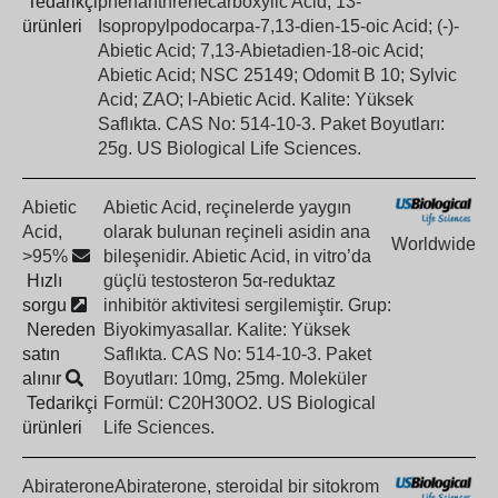
Tedarikçi
phenanthrenecarboxylic Acid; 13-
ürünleri
Isopropylpodocarpa-7,13-dien-15-oic Acid; (-)-
Abietic Acid; 7,13-Abietadien-18-oic Acid;
Abietic Acid; NSC 25149; Odomit B 10; Sylvic
Acid; ZAO; l-Abietic Acid. Kalite: Yüksek
Saflıkta. CAS No: 514-10-3. Paket Boyutları:
25g. US Biological Life Sciences.
Abietic
Abietic Acid, reçinelerde yaygın
Acid,
olarak bulunan reçineli asidin ana
Worldwide
>95%
bileşenidir. Abietic Acid, in vitro’da
Hızlı
güçlü testosteron 5α-reduktaz
sorgu
inhibitör aktivitesi sergilemiştir. Grup:
Nereden
Biyokimyasallar. Kalite: Yüksek
satın
Saflıkta. CAS No: 514-10-3. Paket
alınır
Boyutları: 10mg, 25mg. Moleküler
Tedarikçi
Formül: C20H30O2. US Biological
ürünleri
Life Sciences.
Abiraterone
Abiraterone, steroidal bir sitokrom