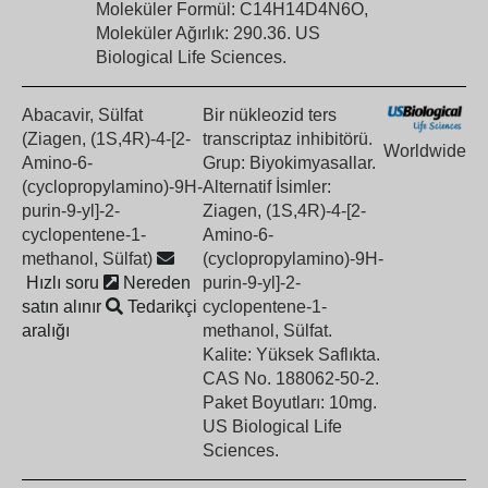
Moleküler Formül: C14H14D4N6O,
Moleküler Ağırlık: 290.36. US
Biological Life Sciences.
Abacavir, Sülfat
Bir nükleozid ters
(Ziagen, (1S,4R)-4-[2-
transcriptaz inhibitörü.
Worldwide
Amino-6-
Grup: Biyokimyasallar.
(cyclopropylamino)-9H-
Alternatif İsimler:
purin-9-yl]-2-
Ziagen, (1S,4R)-4-[2-
cyclopentene-1-
Amino-6-
methanol, Sülfat)
(cyclopropylamino)-9H-
Hızlı soru
Nereden
purin-9-yl]-2-
satın alınır
Tedarikçi
cyclopentene-1-
aralığı
methanol, Sülfat.
Kalite: Yüksek Saflıkta.
CAS No. 188062-50-2.
Paket Boyutları: 10mg.
US Biological Life
Sciences.