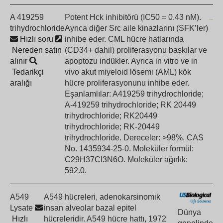
A 419259
Potent Hck inhibitörü (IC50 = 0.43 nM).
trihydrochloride
Ayrıca diğer Src aile kinazlarını (SFK’ler)
Hızlı soru
inhibe eder. CML hücre hatlarında
Nereden satın
(CD34+ dahil) proliferasyonu baskılar ve
alınır
apoptozu indükler. Ayrıca in vitro ve in
Tedarikçi
vivo akut miyeloid lösemi (AML) kök
aralığı
hücre proliferasyonunu inhibe eder.
Eşanlamlılar: A419259 trihydrochloride;
A-419259 trihydrochloride; RK 20449
trihydrochloride; RK20449
trihydrochloride; RK-20449
trihydrochloride. Dereceler: >98%. CAS
No. 1435934-25-0. Moleküler formül:
C29H37Cl3N6O. Moleküler ağırlık:
592.0.
A549
A549 hücreleri, adenokarsinomik
Lysate
insan alveolar bazal epitel
Dünya
Hızlı
hücreleridir. A549 hücre hattı, 1972