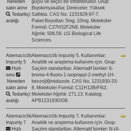
Nereden
güçlü ve seçici bir inhibitörüdür. Grup:
satın alınır
Biyokimyasallar. Dereceler: Yüksek
Tedarikçi
Saflıkta. CAS No. 1231929-97-7.
aralığı
Paket Boyutları: 5mg, 10mg. Moleküler
Formül: C27H32F2N8, Moleküler
Ağırlık: 506.59. US Biological Life
Sciences.
Abemaciclib
Abemaciclib Impurity 5. Kullanımlar:
Impurity 5
Analitik ve araştırma kullanımı için. Grup:
Hızlı
Saçılım standartları. Alternatif İsimler: 6-
soru
bromo-4-fluoro-1-isopropyl-2-methyl-1H-
Nereden
benzo[d]imidazole. CAS No. 1231930-33-
satın alınır
8. Moleküler Formül: C11H12BrFN2.
Tedarikçi
Moleküler Ağırlık: 271.13. Katalog:
aralığı
APB1231930338.
Abemaciclib
Abemaciclib Impurity 7. Kullanımlar:
Impurity 7
Analitik ve araştırma kullanımı için. Grup:
Hızlı
Saçılım standartları. Alternatif İsimler: N-(4-