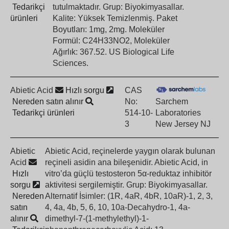
Tedarikçi
tutulmaktadır. Grup: Biyokimyasallar.
ürünleri
Kalite: Yüksek Temizlenmiş. Paket
Boyutları: 1mg, 2mg. Moleküler
Formül: C24H33NO2, Moleküler
Ağırlık: 367.52. US Biological Life
Sciences.
Abietic Acid
Hızlı sorgu
CAS
Nereden satın alınır
No:
Sarchem
Tedarikçi ürünleri
514-10-
Laboratories
3
New Jersey NJ
Abietic
Abietic Acid, reçinelerde yaygın olarak bulunan
Acid
reçineli asidin ana bileşenidir. Abietic Acid, in
Hızlı
vitro’da güçlü testosteron 5α-reduktaz inhibitör
sorgu
aktivitesi sergilemiştir. Grup: Biyokimyasallar.
Nereden
Alternatif İsimler: (1R, 4aR, 4bR, 10aR)-1, 2, 3,
satın
4, 4a, 4b, 5, 6, 10, 10a-Decahydro-1, 4a-
alınır
dimethyl-7-(1-methylethyl)-1-