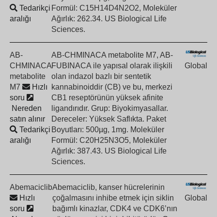
Tedarikçi
Formül: C15H14D4N2O2, Moleküler
aralığı
Ağırlık: 262.34. US Biological Life
Sciences.
AB-
AB-CHMINACA metabolite M7, AB-
CHMINACA
FUBINACA ile yapısal olarak ilişkili
Global
metabolite
olan indazol bazlı bir sentetik
M7
Hızlı
kannabinoiddir (CB) ve bu, merkezi
soru
CB1 reseptörünün yüksek afinite
Nereden
ligandırıdır. Grup: Biyokimyasallar.
satın alınır
Dereceler: Yüksek Saflıkta. Paket
Tedarikçi
Boyutları: 500µg, 1mg. Moleküler
aralığı
Formül: C20H25N3O5, Moleküler
Ağırlık: 387.43. US Biological Life
Sciences.
Abemaciclib
Abemaciclib, kanser hücrelerinin
Hızlı
çoğalmasını inhibe etmek için siklin
Global
soru
bağımlı kinazlar, CDK4 ve CDK6’nın