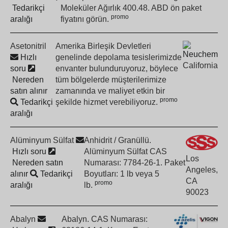
Tedarikçi
Moleküler Ağırlık 400.48. ABD ön paket
promo
aralığı
fiyatını görün.
Asetonitril
Amerika Birleşik Devletleri
Hızlı
genelinde depolama tesislerimizde
California
soru
envanter bulunduruyoruz, böylece
Nereden
tüm bölgelerde müşterilerimize
satın alınır
zamanında ve maliyet etkin bir
promo
Tedarikçi
şekilde hizmet verebiliyoruz.
aralığı
Alüminyum Sülfat
Anhidrit / Granüllü.
Hızlı soru
Alüminyum Sülfat CAS
Los
Nereden satın
Numarası: 7784-26-1. Paket
Angeles,
alınır
Tedarikçi
Boyutları: 1 lb veya 5
CA
promo
aralığı
lb.
90023
Abalyn
Abalyn. CAS Numarası: