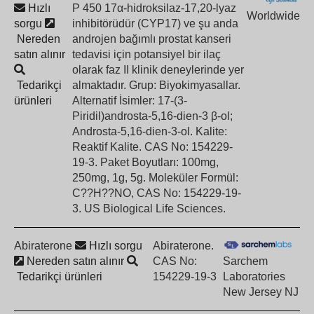
Hızlı
P 450 17α-hidroksilaz-17,20-lyaz
Worldwide
sorgu
inhibitörüdür (CYP17) ve şu anda
Nereden
androjen bağımlı prostat kanseri
satın alınır
tedavisi için potansiyel bir ilaç
olarak faz II klinik deneylerinde yer
Tedarikçi
almaktadır. Grup: Biyokimyasallar.
ürünleri
Alternatif İsimler: 17-(3-
Piridil)androsta-5,16-dien-3 β-ol;
Androsta-5,16-dien-3-ol. Kalite:
Reaktif Kalite. CAS No: 154229-
19-3. Paket Boyutları: 100mg,
250mg, 1g, 5g. Moleküler Formül:
C??H??NO, CAS No: 154229-19-
3. US Biological Life Sciences.
Abiraterone
Hızlı sorgu
Abiraterone.
Nereden satın alınır
CAS No:
Sarchem
Tedarikçi ürünleri
154229-19-3
Laboratories
New Jersey NJ