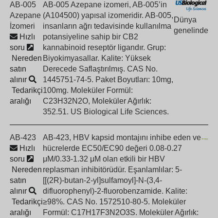
AB-005
AB-005 Azepane izomeri, AB-005’in
Azepane
(A104500) yapısal izomeridir. AB-005,
Dünya
İzomeri
insanların ağrı tedavisinde kullanılma
genelinde
Hızlı
potansiyeline sahip bir CB2
soru
kannabinoid reseptör ligandır. Grup:
Nereden
Biyokimyasallar. Kalite: Yüksek
satın
Derecede Saflaştırılmış. CAS No.
alınır
1445751-74-5. Paket Boyutları: 10mg,
Tedarikçi
100mg. Moleküler Formül:
aralığı
C23H32N2O, Moleküler Ağırlık:
352.51. US Biological Life Sciences.
AB-423
AB-423, HBV kapsid montajını inhibe eden ve
Hızlı
hücrelerde EC50/EC90 değeri 0.08-0.27
soru
μM/0.33-1.32 μM olan etkili bir HBV
Nereden
replasman inhibitörüdür. Eşanlamlılar: 5-
satın
[[(2R)-butan-2-yl]sulfamoyl]-N-(3,4-
alınır
difluorophenyl)-2-fluorobenzamide. Kalite:
Tedarikçi
≥98%. CAS No. 1572510-80-5. Moleküler
aralığı
Formül: C17H17F3N2O3S. Moleküler Ağırlık: