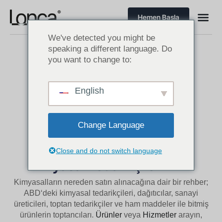
Hemen Başla
We've detected you might be
speaking a different language. Do
you want to change to:
Kimyasal Tedarikçileri ABD
English
Amerika’da Kimyasal Sektörü Müşterileri
Change Language
Close and do not switch language
Kimyasal Tedarikçileri
ABD
Kimyasalların nereden satın alınacağına dair bir rehber;
ABD
‘deki kimyasal tedarikçileri, dağıtıcılar, sanayi
üreticileri, toptan tedarikçiler ve ham maddeler ile bitmiş
ürünlerin toptancıları.
Ürünler
veya
Hizmetler
arayın,