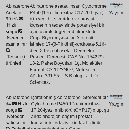
Abiraterone
Abiraterone asetat, insan Cytochrome
Acetate
P450 (17α-Hidroxilaz-C17,20-Liyaz)
Yaygın
99+%
için yeni bir steroiddir ve prostat
Hızlı
kanserinin tedavisinde potansiyel bir
sorgu
ajan olarak değerlendirilmektedir.
Nereden
Grup: Biyokimyasallar. Alternatif
satın alınır
İsimler: 17-(3-Piridinil)-androsta-5,16-
dien-3-beta-ol asetat. Dereceler:
Tedarikçi
Reajent Derecesi. CAS No. 154229-
ürünleri
18-2. Paket Boyutları: 1g. Moleküler
Formül: C??H??NO?, Moleküler
Ağırlık: 391.55. US Biological Life
Sciences.
Abiraterone-
İşaretlenmiş Abiraterone. Steroidal bir
d4
Hızlı
Cytochrome P450 17α-hidroxilaz-
Yaygın
sorgu
17,20-lyaz inhibitörü (CYP17) olup, şu
Nereden
anda androjen bağımlı prostat
satın alınır
kanserinin tedavisi için faz II klinik