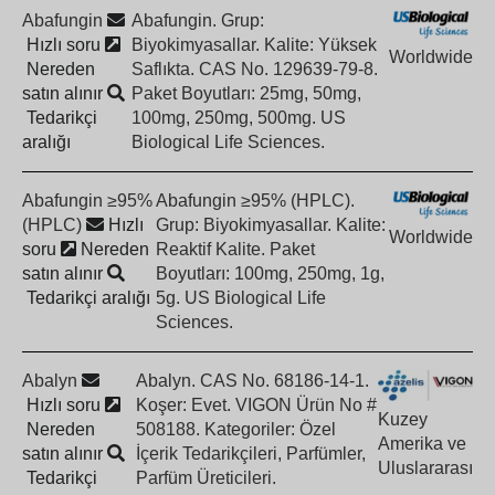
Abafungin
Abafungin. Grup:
Hızlı soru
Biyokimyasallar. Kalite: Yüksek
Worldwide
Nereden
Saflıkta. CAS No. 129639-79-8.
satın alınır
Paket Boyutları: 25mg, 50mg,
Tedarikçi
100mg, 250mg, 500mg. US
aralığı
Biological Life Sciences.
Abafungin ≥95%
Abafungin ≥95% (HPLC).
(HPLC)
Hızlı
Grup: Biyokimyasallar. Kalite:
Worldwide
soru
Nereden
Reaktif Kalite. Paket
satın alınır
Boyutları: 100mg, 250mg, 1g,
Tedarikçi aralığı
5g. US Biological Life
Sciences.
Abalyn
Abalyn. CAS No. 68186-14-1.
Hızlı soru
Koşer: Evet. VIGON Ürün No #
Kuzey
Nereden
508188. Kategoriler: Özel
Amerika ve
satın alınır
İçerik Tedarikçileri, Parfümler,
Uluslararası
Tedarikçi
Parfüm Üreticileri.