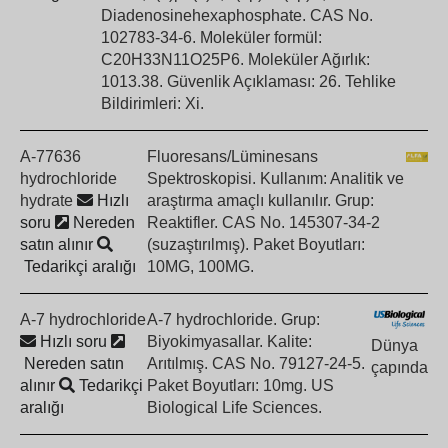
Diadenosinehexaphosphate. CAS No.
102783-34-6. Moleküler formül:
C20H33N11O25P6. Moleküler Ağırlık:
1013.38. Güvenlik Açıklaması: 26. Tehlike
Bildirimleri: Xi.
A-77636
Fluoresans/Lüminesans
hydrochloride
Spektroskopisi. Kullanım: Analitik ve
hydrate
Hızlı
araştırma amaçlı kullanılır. Grup:
soru
Nereden
Reaktifler. CAS No. 145307-34-2
satın alınır
(suzaştırılmış). Paket Boyutları:
Tedarikçi aralığı
10MG, 100MG.
A-7 hydrochloride
A-7 hydrochloride. Grup:
Hızlı soru
Biyokimyasallar. Kalite:
Dünya
Nereden satın
Arıtılmış. CAS No. 79127-24-5.
çapında
alınır
Tedarikçi
Paket Boyutları: 10mg. US
aralığı
Biological Life Sciences.