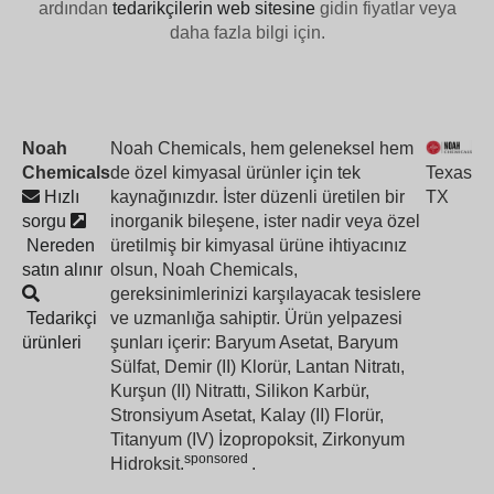
ardından
tedarikçilerin web sitesine
gidin fiyatlar veya
daha fazla bilgi için.
Noah
Noah Chemicals, hem geleneksel hem
Chemicals
de özel kimyasal ürünler için tek
Texas
Hızlı
kaynağınızdır. İster düzenli üretilen bir
TX
sorgu
inorganik bileşene, ister nadir veya özel
Nereden
üretilmiş bir kimyasal ürüne ihtiyacınız
satın alınır
olsun, Noah Chemicals,
gereksinimlerinizi karşılayacak tesislere
Tedarikçi
ve uzmanlığa sahiptir. Ürün yelpazesi
ürünleri
şunları içerir: Baryum Asetat, Baryum
Sülfat, Demir (II) Klorür, Lantan Nitratı,
Kurşun (II) Nitrattı, Silikon Karbür,
Stronsiyum Asetat, Kalay (II) Florür,
Titanyum (IV) İzopropoksit, Zirkonyum
sponsored
Hidroksit.
.