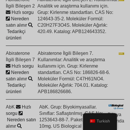
İlgili Bileşen 2
Analitik ve araştırma kullanımı için.
Hızlı sorgu
Grup: Kirlenme standartları. CAS No:
Nereden
124643-35-2. Moleküler Formül:
satın alınır
C20H27F3O4S. Moleküler Ağırlık:
Tedarikçi
420.49. Katalog: APB124643352.
ürünleri
Abiraterone
Abiraterone İlgili Bileşen 7.
İlgili Bileşen 7
Kullanımlar: Analitik ve araştırma
Hızlı sorgu
kullanımı için. Grup: Kirlenme
Nereden
standartları. CAS No: 186826-68-6.
satın alınır
Moleküler Formül: C47H61NO4.
Tedarikçi
Moleküler Ağırlık: 704.01. Katalog:
ürünleri
APB186826686.
AbK
Hızlı
AbK. Grup: Biyokimyasallar.
sorgu
Sınıflar: Saflaştırılmış. CAS No:
Dünya
Nereden satın
1253643-88-7. Paket Boyutları:
çapında
Turkish
alınır
10mg. US Biological Life