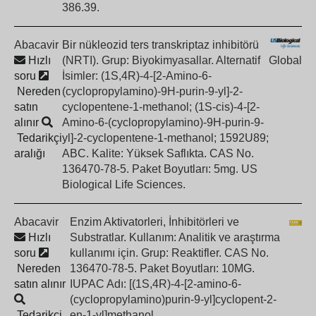
386.39.
Abacavir
Bir nükleozid ters transkriptaz inhibitörü
Hızlı
(NRTI). Grup: Biyokimyasallar. Alternatif
Global
soru
İsimler: (1S,4R)-4-[2-Amino-6-
Nereden
(cyclopropylamino)-9H-purin-9-yl]-2-
satın
cyclopentene-1-methanol; (1S-cis)-4-[2-
alınır
Amino-6-(cyclopropylamino)-9H-purin-9-
Tedarikçi
yl]-2-cyclopentene-1-methanol; 1592U89;
aralığı
ABC. Kalite: Yüksek Saflıkta. CAS No.
136470-78-5. Paket Boyutları: 5mg. US
Biological Life Sciences.
Abacavir
Enzim Aktivatorleri, İnhibitörleri ve
Hızlı
Substratlar. Kullanım: Analitik ve araştırma
soru
kullanımı için. Grup: Reaktifler. CAS No.
Nereden
136470-78-5. Paket Boyutları: 10MG.
satın alınır
IUPAC Adı: [(1S,4R)-4-[2-amino-6-
(cyclopropylamino)purin-9-yl]cyclopent-2-
Tedarikçi
en-1-yl]methanol.