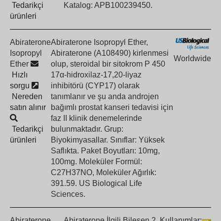
Tedarikçi
Katalog: APB100239450.
ürünleri
Abiraterone
Abiraterone Isopropyl Ether,
Isopropyl
Abiraterone (A108490) kirlenmesi
Worldwide
Ether
olup, steroidal bir sitokrom P 450
Hızlı
17α-hidroxilaz-17,20-liyaz
sorgu
inhibitörü (CYP17) olarak
Nereden
tanımlanır ve şu anda androjen
satın alınır
bağımlı prostat kanseri tedavisi için
faz II klinik denemelerinde
Tedarikçi
bulunmaktadır. Grup:
ürünleri
Biyokimyasallar. Sınıflar: Yüksek
Saflıkta. Paket Boyutları: 10mg,
100mg. Moleküler Formül:
C27H37NO, Moleküler Ağırlık:
391.59. US Biological Life
Sciences.
Abiraterone
Abiraterone İlgili Bileşen 2. Kullanımlar: