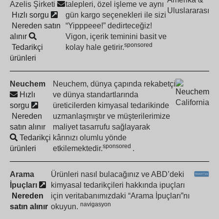
Azelis Şirketi
talepleri, özel işleme ve aynı
Uluslararası
Hızlı sorgu
gün kargo seçenekleri ile sizi
Nereden satın
“Yipppeee!” dedirteceğiz!
alınır
Vigon, içerik teminini basit ve
sponsored
Tedarikçi
kolay hale getirir.
ürünleri
Neuchem
Neuchem, dünya çapında rekabetçi
Hızlı
ve dünya standartlarında
California
sorgu
üreticilerden kimyasal tedarikinde
Nereden
uzmanlaşmıştır ve müşterilerimize
satın alınır
maliyet tasarrufu sağlayarak
Tedarikçi
kârınızı olumlu yönde
sponsored
ürünleri
etkilemektedir.
.
Arama
Ürünleri nasıl bulacağınız ve ABD’deki
İpuçları
kimyasal tedarikçileri hakkında ipuçları
Nereden
için veritabanımızdaki “Arama İpuçları”nı
navigasyon
satın alınır
okuyun.