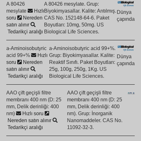
A 80426
A 80426 mesylate. Grup:
mesylate
Hızlı
Biyokimyasallar. Kalite: Arıtılmış.
Dünya
soru
Nereden
CAS No. 152148-64-6. Paket
çapında
satın alınır
Boyutları: 10mg, 50mg. US
Tedarikçi aralığı
Biological Life Sciences.
a-Aminoisobutyric
a-Aminoisobutyric acid 99+%.
acid 99+%
Hızlı
Grup: Biyokimyasallar. Kalite:
Dünya
soru
Nereden
Reaktif Sınıfı. Paket Boyutları:
çapında
satın alınır
25g, 100g, 250g, 1Kg. US
Tedarikçi aralığı
Biological Life Sciences.
AAO çift geçişli filtre
AAO çift geçişli filtre
membranı 400 nm (D: 25
membranı 400 nm (D: 25
mm, Delik derinliği: 400
mm, Delik derinliği: 400
nm)
Hızlı soru
nm). Grup: İnorganik
Nereden satın alınır
Nanomaddeler. CAS No.
Tedarikçi aralığı
11092-32-3.