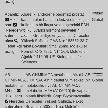
aralığı
Abarelix
Abarelix, androjene bağımsız prostat
Hızlı
kanseri olan hastaları tedavi etmek için
Global
soru
kullanılan bir ilaçtır ve dolaşımdaki FSH
Nereden
(folikül uyarıcı hormon) seviyelerini
satın
azaltır. Grup: Biyokimyasallar. Dereceler:
alınır
Yüksek Saflıkta. CAS No: 183552-38-7.
Tedarikçi
Paket Boyutları: 5mg, 25mg. Moleküler
aralığı
Formül: C72H95ClN14O14, Moleküler
Ağırlık: 1416.06. US Biological Life
Sciences.
AB-
AB-CHMINACA metabolite M4-d4, AB-
CHMINACA
CHMINACA’nın deuteriyum etiketli bir
Global
metabolite
metabolitidir ve AB-CHMINACA
M4-d4
metabolite M5A (A106010) ile yapısal
Hızlı soru
olarak ilişkilidir. Grup: Biyokimyasallar.
Nereden
Dereceler: Yüksek Saflıkta. Paket
satın alınır
Boyutları: 500µg, 1mg. Moleküler