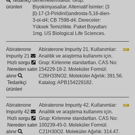
Tedarikçi
denemelerindedir. Grup:
ürünleri
Biyokimyasallar. Alternatif İsimler: (3
β)-17-(3-Piridinil)androsta-5,16-dien-
3-ol-d4; CB 7598-d4. Dereceler:
Yüksek Temizlikte. Paket Boyutları:
1mg. US Biological Life Sciences.
Abiraterone
Abiraterone Impurity 21. Kullanımlar:
Impurity 21
Analitik ve araştırma kullanımı için.
Hızlı sorgu
Grup: Kirlenme standartları. CAS No:
Nereden satın
154229-18-2. Moleküler Formül:
alınır
C26H33NO2. Moleküler Ağırlık: 391.56.
Tedarikçi
Katalog: APB154229182.
ürünleri
Abiraterone
Abiraterone Impurity 42. Kullanımlar:
Impurity 42
Analitik ve araştırma kullanımı için.
Hızlı sorgu
Grup: Kirlenme standartları. CAS No:
Nereden satın
100239-45-0. Moleküler Formül:
alınır
C21H30O2. Moleküler Ağırlık: 314.47.