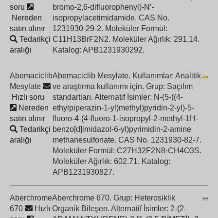
soru
bromo-2,6-difluorophenyl)-N’-
Nereden
isopropylacetimidamide. CAS No.
satın alınır
1231930-29-2. Moleküler Formül:
Tedarikçi
C11H13BrF2N2. Moleküler Ağırlık: 291.14.
aralığı
Katalog: APB1231930292.
Abemaciclib
Abemaciclib Mesylate. Kullanımlar: Analitik
Mesylate
ve araştırma kullanımı için. Grup: Saçılım
Hızlı soru
standartları. Alternatif İsimler: N-(5-((4-
Nereden
ethylpiperazin-1-yl)methyl)pyridin-2-yl)-5-
satın alınır
fluoro-4-(4-fluoro-1-isopropyl-2-methyl-1H-
Tedarikçi
benzo[d]imidazol-6-yl)pyrimidin-2-amine
aralığı
methanesulfonate. CAS No. 1231930-82-7.
Moleküler Formül: C27H32F2N8·CH4O3S.
Moleküler Ağırlık: 602.71. Katalog:
APB1231930827.
Aberchrome
Aberchrome 670. Grup: Heterosiklik
670
Hızlı
Organik Bileşen. Alternatif İsimler: 2-(2-