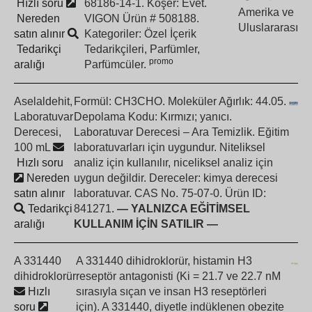
Hızlı soru
68186-14-1. Koşer: Evet.
Amerika ve
Nereden
VIGON Ürün # 508188.
Uluslararası
satın alınır
Kategoriler: Özel İçerik
Tedarikçi
Tedarikçileri, Parfümler,
promo
aralığı
Parfümcüler.
Aselaldehit,
Formül: CH3CHO. Moleküler Ağırlık: 44.05.
Laboratuvar
Depolama Kodu: Kırmızı; yanıcı.
Derecesi,
Laboratuvar Derecesi – Ara Temizlik. Eğitim
100 mL
laboratuvarları için uygundur. Niteliksel
Hızlı soru
analiz için kullanılır, niceliksel analiz için
Nereden
uygun değildir. Dereceler: kimya derecesi
satın alınır
laboratuvar. CAS No. 75-07-0. Ürün ID:
Tedarikçi
841271.
— YALNIZCA EĞİTİMSEL
aralığı
KULLANIM İÇİN SATILIR —
A 331440
A 331440 dihidroklorür, histamin H3
dihidroklorür
reseptör antagonisti (Ki = 21.7 ve 22.7 nM
Hızlı
sırasıyla sıçan ve insan H3 reseptörleri
soru
için). A 331440, diyetle indüklenen obezite