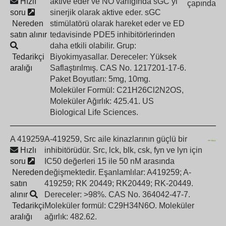
Hızlı
aktive eder ve NO varlığında sGC’yi
çapında
soru
sinerjik olarak aktive eder. sGC
Nereden
stimülatörü olarak hareket eder ve ED
satın alınır
tedavisinde PDE5 inhibitörlerinden
daha etkili olabilir. Grup:
Tedarikçi
Biyokimyasallar. Dereceler: Yüksek
aralığı
Saflaştırılmış. CAS No. 1217201-17-6.
Paket Boyutları: 5mg, 10mg.
Moleküler Formül: C21H26Cl2N2OS,
Moleküler Ağırlık: 425.41. US
Biological Life Sciences.
A 419259
A-419259, Src aile kinazlarının güçlü bir
Hızlı
inhibitörüdür. Src, lck, blk, csk, fyn ve lyn için
soru
IC50 değerleri 15 ile 50 nM arasında
Nereden
değişmektedir. Eşanlamlılar: A419259; A-
satın
419259; RK 20449; RK20449; RK-20449.
alınır
Dereceler: >98%. CAS No. 364042-47-7.
Tedarikçi
Moleküler formül: C29H34N6O. Moleküler
aralığı
ağırlık: 482.62.