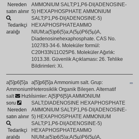
Nereden
AMMONIUM SALT;P1,P6-DI(ADENOSINE-
satın alınır
5) HEXAPHOSPHATE AMMONIUM
SALT;P1,P6-DI(ADENOSINE-5)
Tedarikçi
HEXAPHOSPHATEAMMO
aralığı
NIUM;a(5)p6(5)a;A(5μ)P6(5μ)A,
Diadenosinehexaphosphate. CAS No.
102783-34-6. Moleküler formül:
C20H33N11O25P6. Moleküler Ağırlık:
1013.38. Güvenlik Açıklaması: 26. Tehlike
Bildirimleri: Xi.
a[5]p6[5]a
a[5]p6[5]a Ammonium salt. Grup:
Ammonium
Heterosiklik Organik Bileşen. Alternatif
salt
Hızlı
İsimler: A[5]P6[5]A AMMONIUM
soru
SALT;DIADENOSINE HEXAPHOSPHATE
Nereden
AMMONIUM SALT;P1,P6-DI(ADENOSINE-
satın alınır
5) HEXAPHOSPHATE AMMONIUM
SALT;P1,P6-DI(ADENOSINE-5)
Tedarikçi
HEXAPHOSPHATEAMMO
aralığı
NIUM;a(5)p6(5)a;A(5μ)P6(5μ)A,