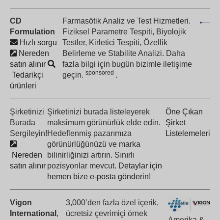
CD
Farmasötik Analiz ve Test Hizmetleri.
Formulation
Fiziksel Parametre Tespiti, Biyolojik
Hızlı sorgu
Testler, Kirletici Tespiti, Özellik
Nereden
Belirleme ve Stabilite Analizi. Daha
satın alınır
fazla bilgi için bugün bizimle iletişime
sponsored
Tedarikçi
geçin.
.
ürünleri
Şirketinizi
Şirketinizi burada listeleyerek
Öne Çıkan
Burada
maksimum görünürlük elde edin.
Şirket
Sergileyin!
Hedeflenmiş pazarımıza
Listelemeleri
görünürlüğünüzü ve marka
Nereden
bilinirliğinizi artırın. Sınırlı
satın alınır
pozisyonlar mevcut.
Detaylar için
hemen bize e-posta gönderin!
Vigon
3,000’den fazla özel içerik,
International
,
ücretsiz çevrimiçi örnek
Amerika &