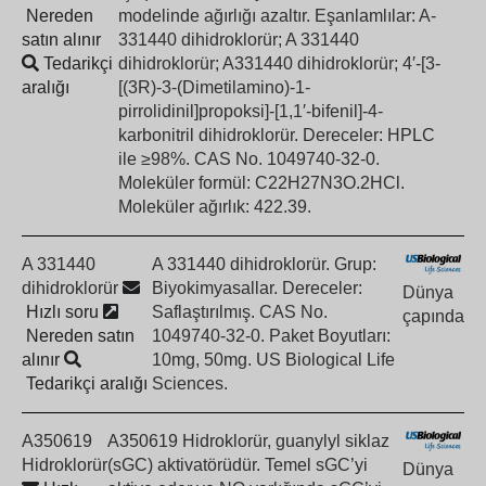
Nereden
modelinde ağırlığı azaltır. Eşanlamlılar: A-
satın alınır
331440 dihidroklorür; A 331440
Tedarikçi
dihidroklorür; A331440 dihidroklorür; 4′-[3-
aralığı
[(3R)-3-(Dimetilamino)-1-
pirrolidinil]propoksi]-[1,1′-bifenil]-4-
karbonitril dihidroklorür. Dereceler: HPLC
ile ≥98%. CAS No. 1049740-32-0.
Moleküler formül: C22H27N3O.2HCl.
Moleküler ağırlık: 422.39.
A 331440
A 331440 dihidroklorür. Grup:
dihidroklorür
Biyokimyasallar. Dereceler:
Dünya
Hızlı soru
Saflaştırılmış. CAS No.
çapında
Nereden satın
1049740-32-0. Paket Boyutları:
alınır
10mg, 50mg. US Biological Life
Tedarikçi aralığı
Sciences.
A350619
A350619 Hidroklorür, guanylyl siklaz
Hidroklorür
(sGC) aktivatörüdür. Temel sGC’yi
Dünya