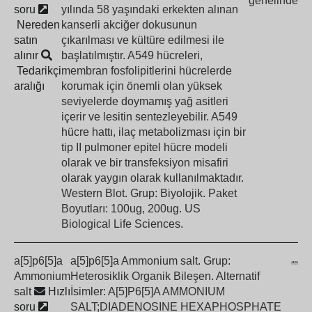
genelinde
soru
yılında 58 yaşındaki erkekten alınan
Nereden
kanserli akciğer dokusunun
satın
çıkarılması ve kültüre edilmesi ile
alınır
başlatılmıştır. A549 hücreleri,
Tedarikçi
membran fosfolipitlerini hücrelerde
aralığı
korumak için önemli olan yüksek
seviyelerde doymamış yağ asitleri
içerir ve lesitin sentezleyebilir. A549
hücre hattı, ilaç metabolizması için bir
tip II pulmoner epitel hücre modeli
olarak ve bir transfeksiyon misafiri
olarak yaygın olarak kullanılmaktadır.
Western Blot. Grup: Biyolojik. Paket
Boyutları: 100ug, 200ug. US
Biological Life Sciences.
a[5]p6[5]a
a[5]p6[5]a Ammonium salt. Grup:
Ammonium
Heterosiklik Organik Bileşen. Alternatif
salt
Hızlı
İsimler: A[5]P6[5]A AMMONIUM
soru
SALT;DIADENOSINE HEXAPHOSPHATE