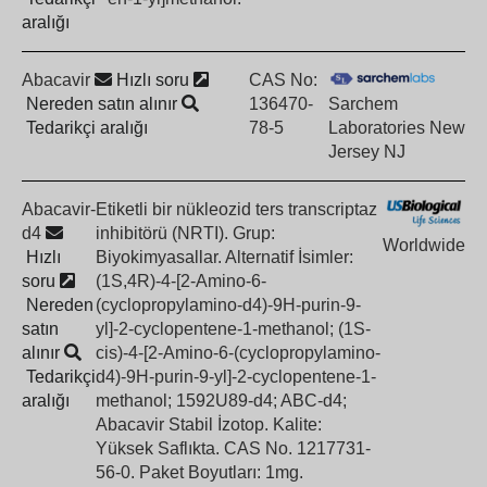
aralığı
Abacavir
Hızlı soru
CAS No:
Nereden satın alınır
136470-
Sarchem
Tedarikçi aralığı
78-5
Laboratories New
Jersey NJ
Abacavir-
Etiketli bir nükleozid ters transcriptaz
d4
inhibitörü (NRTI). Grup:
Worldwide
Hızlı
Biyokimyasallar. Alternatif İsimler:
soru
(1S,4R)-4-[2-Amino-6-
Nereden
(cyclopropylamino-d4)-9H-purin-9-
satın
yl]-2-cyclopentene-1-methanol; (1S-
alınır
cis)-4-[2-Amino-6-(cyclopropylamino-
Tedarikçi
d4)-9H-purin-9-yl]-2-cyclopentene-1-
aralığı
methanol; 1592U89-d4; ABC-d4;
Abacavir Stabil İzotop. Kalite:
Yüksek Saflıkta. CAS No. 1217731-
56-0. Paket Boyutları: 1mg.