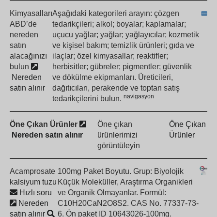
Kimyasalları
Aşağıdaki kategorileri arayın: çözgen
ABD’de
tedarikçileri; alkol; boyalar; kaplamalar;
nereden
uçucu yağlar; yağlar; yağlayıcılar; kozmetik
satın
ve kişisel bakım; temizlik ürünleri; gıda ve
alacağınızı
ilaçlar; özel kimyasallar; reaktifler;
bulun
herbisitler; gübreler; pigmentler; güvenlik
Nereden
ve dökülme ekipmanları. Üreticileri,
satın alınır
dağıtıcıları, perakende ve toptan satış
navigasyon
tedarikçilerini bulun.
Öne Çıkan Ürünler
Öne çıkan
Öne Çıkan
Nereden satın alınır
ürünlerimizi
Ürünler
görüntüleyin
Acamprosate
100mg Paket Boyutu. Grup: Biyolojik
kalsiyum tuzu
Küçük Moleküller, Araştırma Organikleri
Hızlı soru
ve Organik Olmayanlar. Formül:
Nereden
C10H20CaN2O8S2. CAS No. 77337-73-
satın alınır
6. Ön paket ID 10643026-100mg.