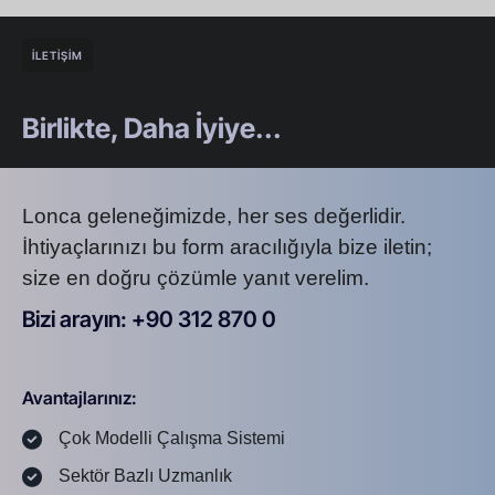
İLETİŞİM
Birlikte, Daha İyiye...
Lonca geleneğimizde, her ses değerlidir.
İhtiyaçlarınızı bu form aracılığıyla bize iletin;
size en doğru çözümle yanıt verelim.
Bizi arayın: +90 312 870 0
U
S
A
8
7
2
Avantajlarınız:
Çok Modelli Çalışma Sistemi
Sektör Bazlı Uzmanlık