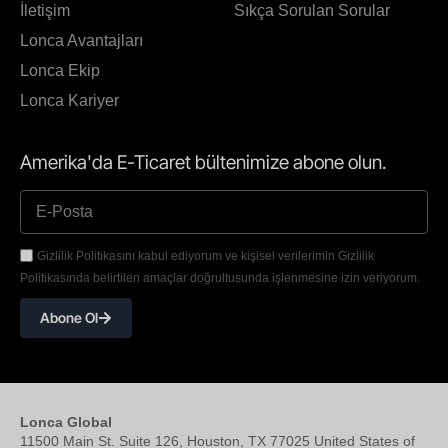
İletişim
Sıkça Sorulan Sorular
Lonca Avantajları
Lonca Ekip
Lonca Kariyer
Amerika'da E-Ticaret bültenimize abone olun.
Gizlilik Politikasını kabul ediyorum ve kişisel verilerimin Gizlilik
Politikasında belirtilen amaçlar doğrultusunda işlenmesine izin veriyorum.
Abone Ol
Lonca Global
11500 Main St. Suite 126, Houston, TX 77025 United States of