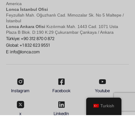
America
Lonca İstanbul Ofisi
Feyzullah Mah. Oğuzhanlı Cad. Mimozalar Sk. No 5 Maltepe /
İstanbul
Lonca Ankara Ofisi
Kızılırmak Mah. 1443 Cad. 1071 Usta
Plaza B Blok. D:190 K:29 Çukurambar Çankaya / Ankara
Türkiye: +90 312 870 0 872
Global: +1 832 623 9551
E:
info@lonca.com
Instagram
Facebook
Youtube
Turkish
x
Linkedln
© 2026
Lonca
Koşullar & Şartlar
Gizlilik Politikası
K.V.K.K