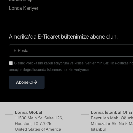
Lonca Kariyer
Amerika'da E-Ticaret bültenimize abone olun.
Gizlilik Politikasını kabul ediyorum ve kişisel verilerimin Gizlilik Politikasınd
amaçlar doğrultusunda işlenmesine izin veriyorum.
Abone Ol
Lonca Global
Lonca İstanbul Ofisi
11500 Main St. Suite 126,
Feyzullah Mah. Oğuzh
Houston, TX 77025
Mimozalar Sk. No 5 Ma
United States of America
İstanbul