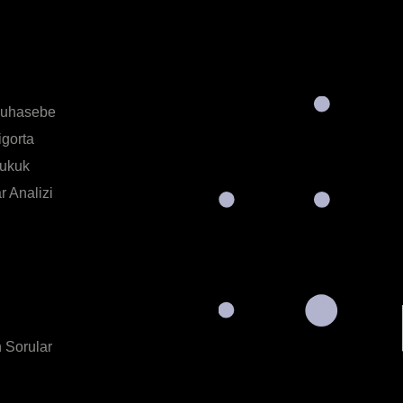
Muhasebe
igorta
Hukuk
 Analizi
 Sorular