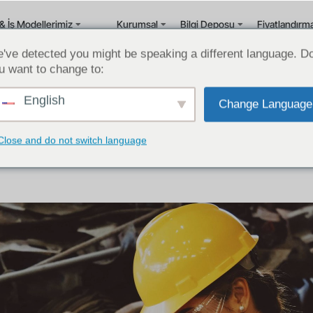
& İş Modellerimiz
Kurumsal
Bilgi Deposu
Fiyatlandırm
've detected you might be speaking a different language. D
u want to change to:
English
Change Language
Cincinnati Bölgesindeki İmalat Şirketleri
Amerika’da Makine Sektörü Müşterileri
Close and do not switch language