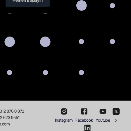
Hemen Başlayın
 312 870 0 872
32 623 9551
Instagram
Facebook
Youtube
x
a.com