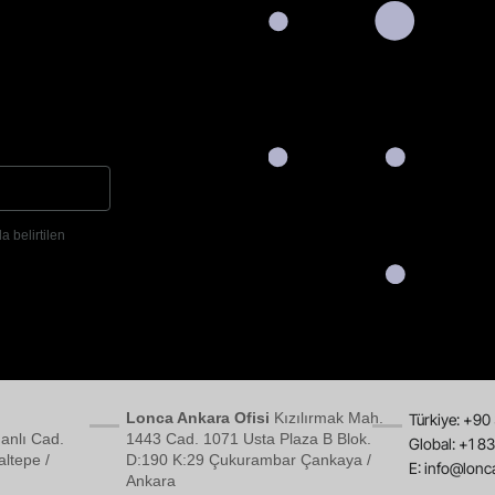
a belirtilen
Lonca Ankara Ofisi
Kızılırmak Mah.
Türkiye: +90
anlı Cad.
1443 Cad. 1071 Usta Plaza B Blok.
Global: +1 8
ltepe /
D:190 K:29 Çukurambar Çankaya /
E:
info@lonc
Ankara