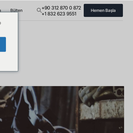
+90 312 870 0 872
a
Bülten
Hemen Başla
+1 832 623 9551
o