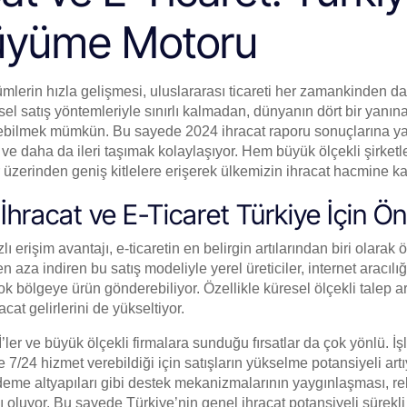
üyüme Motoru
mlerin hızla gelişmesi, uluslararası ticareti her zamankinden dah
sel satış yöntemleriyle sınırlı kalmadan, dünyanın dört bir yanına 
ebilmek mümkün. Bu sayede 2024 ihracat raporu sonuçlarına y
ve daha da ileri taşımak kolaylaşıyor. Hem büyük ölçekli şirketl
r üzerinden geniş kitlelere erişerek ülkemizin ihracat hacmine kat
İhracat ve E-Ticaret Türkiye İçin Ö
ı erişim avantajı, e-ticaretin en belirgin artılarından biri olarak ö
en aza indiren bu satış modeliyle yerel üreticiler, internet aracıl
 bölgeye ürün gönderebiliyor. Özellikle küresel ölçekli talep art
acat gelirlerini de yükseltiyor.
ler ve büyük ölçekli firmalara sunduğu fırsatlar da çok yönlü. İş
/24 hizmet verebildiği için satışların yükselme potansiyeli artıy
e ödeme altyapıları gibi destek mekanizmalarının yaygınlaşması,
 oluyor. Bu sayede Türkiye’nin genel ihracat potansiyeli sürekli