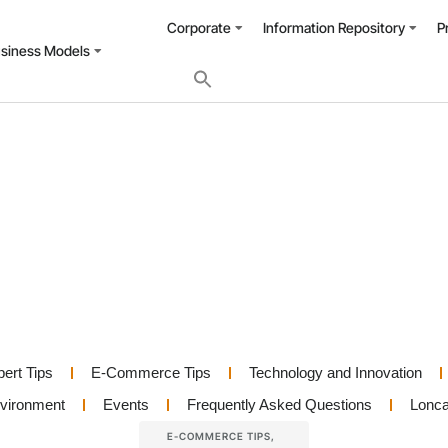
Corporate
Information Repository
P
usiness Models
pert Tips
E-Commerce Tips
Technology and Innovation
nvironment
Events
Frequently Asked Questions
Lonca
E-COMMERCE TIPS
,