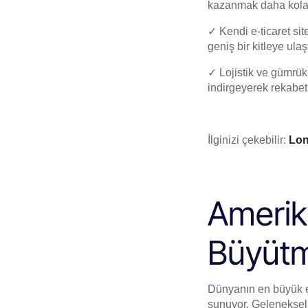
kazanmak daha kolay
✓ Kendi e-ticaret si
geniş bir kitleye ulaş
✓ Lojistik ve gümrük
indirgeyerek rekabet
İlginizi çekebilir:
Lon
Amerika
Büyütm
Dünyanın en büyük ek
sunuyor. Geleneksel t