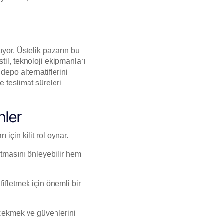
ıyor. Üstelik pazarın bu
til, teknoloji ekipmanları
epo alternatiflerini
 teslimat süreleri
nler
 için kilit rol oynar.
rtmasını önleyebilir hem
fifletmek için önemli bir
i çekmek ve güvenlerini