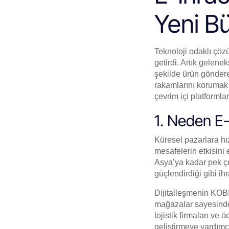
Yeni B
Teknoloji odaklı çözü
getirdi. Artık gelenek
şekilde ürün gönder
rakamlarını korumak 
çevrim içi platformla
1. Neden E-
Küresel pazarlara hızl
mesafelerin etkisini 
Asya’ya kadar pek çok
güçlendirdiği gibi ihr
Dijitalleşmenin KOBİ’
mağazalar sayesinde 7
lojistik firmaları v
geliştirmeye yardımcı