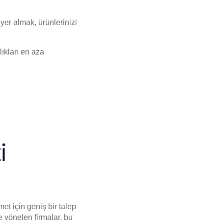
yer almak, ürünlerinizi
ıkları en aza
i
t için geniş bir talep
e yönelen firmalar, bu