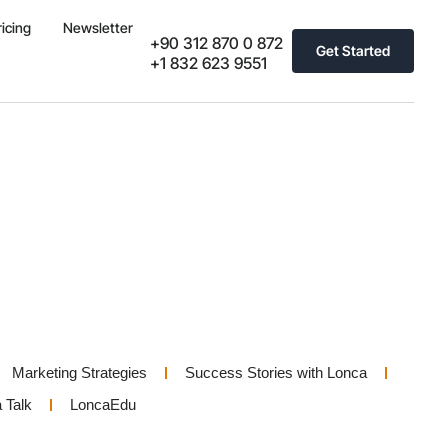
ricing
Newsletter
+90 312 870 0 872
Get Started
+1 832 623 9551
Marketing Strategies
Success Stories with Lonca
 Talk
LoncaEdu