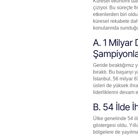
Küresel ekonomi dalg
çiziyor. Bu süreçte f
etkenlerden biri oldu
küresel rekabete dah
konularında sunduğu ç
A. 1 Milyar 
Şampiyonla
Geride bıraktığımız y
bıraktı. Bu başarıyı y
İstanbul, 56 milyar 8
üsleri de yüksek ihra
liderliklerini devam e
B. 54 İlde 
Ülke genelinde 54 ili
göstergesi oldu. Yıll
bölgelere de yayılma