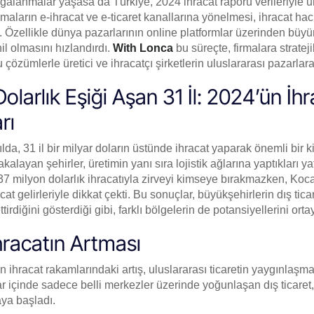
alanmalar yaşasa da Türkiye, 2024 ihracat raporu verileriyle u
irmaların e-ihracat ve e-ticaret kanallarına yönelmesi, ihracat ha
. Özellikle dünya pazarlarının online platformlar üzerinden büyü
il olmasını hızlandırdı.
With Lonca
bu süreçte, firmalara strateji
özümlerle üretici ve ihracatçı şirketlerin uluslararası pazarlara 
Dolarlık Eşiği Aşan 31 İl: 2024’ün İh
rı
ılda, 31 il bir milyar doların üstünde ihracat yaparak önemli bir k
akalayan şehirler, üretimin yanı sıra lojistik ağlarına yaptıkları ya
37 milyon dolarlık ihracatıyla zirveyi kimseye bırakmazken, Kocae
cat gelirleriyle dikkat çekti. Bu sonuçlar, büyükşehirlerin dış ti
ttirdiğini gösterdiği gibi, farklı bölgelerin de potansiyellerini or
İhracatın Artması
n ihracat rakamlarındaki artış, uluslararası ticaretin yaygınlaşma
ar içinde sadece belli merkezler üzerinde yoğunlaşan dış ticaret, 
ya başladı.