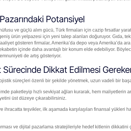
Pazarındaki Potansiyel
fusu ve güçlü alım gücü, Türk firmaları için cazip fırsatlar yarat
eniş ürün yelpazesi için yeni talep alanları doğuruyor. Gıda, teks
faaliyet gösteren firmalar, Amerika’da depo veya Amerika’da ara d
ekabetin içinde daha avantajlı bir konum elde edebiliyor. Böylece
emnuniyeti de artış gösteriyor.
t Sürecinde Dikkat Edilmesi Gereke
istik süreçleri özenli bir şekilde yönetmek, uzun vadeli bir başarı
imde paketleyip hızlı sevkiyat ağları kurarak, hem maliyetlerin a
tini üst düzeye çıkarabilirsiniz.
e ihracatta teşvikler, ilk aşamada karşılaşılan finansal yükleri ha
ası ve dijital pazarlama stratejileriyle hedef kitlenin dikkatin