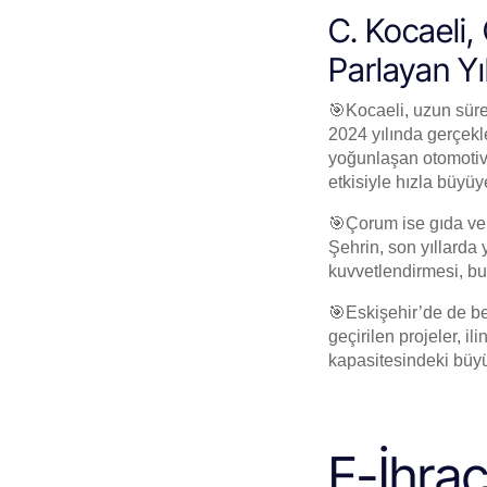
C. Kocaeli
Parlayan Yıl
🎯Kocaeli, uzun süre
2024 yılında gerçekle
yoğunlaşan otomotiv 
etkisiyle hızla büyüy
🎯Çorum ise gıda ve 
Şehrin, son yıllarda 
kuvvetlendirmesi, bu
🎯Eskişehir’de de be
geçirilen projeler, i
kapasitesindeki büyüm
E-İhrac