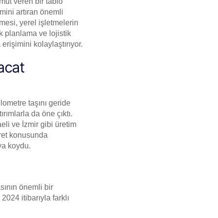
mut veren bir tablo
cmini artıran önemli
mesi, yerel işletmelerin
k planlama ve lojistik
erişimini kolaylaştırıyor.
racat
ilometre taşını geride
tırımlarla da öne çıktı.
li ve İzmir gibi üretim
caret konusunda
taya koydu.
sının önemli bir
2024 itibarıyla farklı