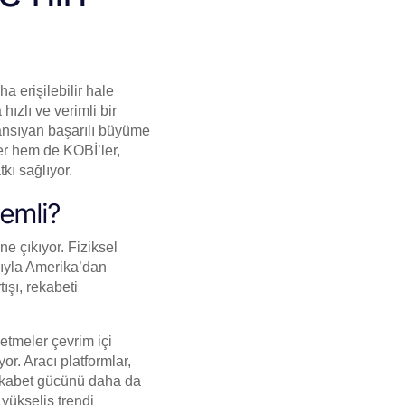
a erişilebilir hale
hızlı ve verimli bir
ansıyan başarılı büyüme
er hem de KOBİ’ler,
kı sağlıyor.
nemli?
ne çıkıyor. Fiziksel
ığıyla Amerika’dan
ışı, rekabeti
letmeler çevrim içi
or. Aracı platformlar,
 rekabet gücünü daha da
 yükseliş trendi