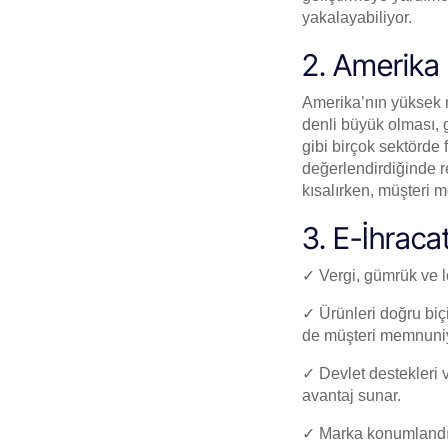
yakalayabiliyor.
2. Amerika 
Amerika’nın yüksek nü
denli büyük olması, g
gibi birçok sektörde 
değerlendirdiğinde r
kısalırken, müşteri m
3. E-İhraca
✓ Vergi, gümrük ve loj
✓ Ürünleri doğru biç
de müşteri memnuniye
✓ Devlet destekleri v
avantaj sunar.
✓ Marka konumlandırm