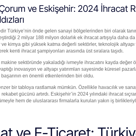
, Çorum ve Eskişehir: 2024 İhracat
dızları
dir Türkiye’nin önde gelen sanayi bölgelerinden biri olarak tan
ştirdiği 2 milyar 188 milyon dolarlık ek ihracat artışıyla daha da
ve kimya gibi yüksek katma değerli sektörler, teknolojik altyapı
erek kenti ihracat şampiyonları arasında üst sıralara taşıdı.
makine sektöründe yakaladığı ivmeyle ihracatını kayda değer öl
yaptığı inovasyon ve altyapı yatırımları sayesinde küresel pazarl
 başarının en önemli etkenlerinden biri oldu.
nzer bir tabloya rastlamak mümkün. Özellikle havacılık ve sana
lin rekabet gücünü artırdı. Eskişehir’in 2024 yılındaki ihracat sıç
eyle hem de uluslararası firmalarla kurulan yakın iş birlikleriy
at ve E-Ticaret: Türkiy