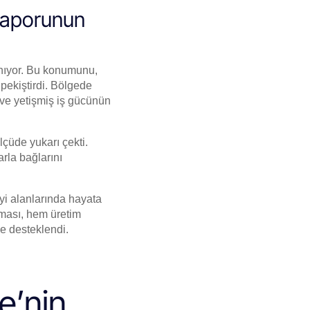
 Raporunun
ınıyor. Bu konumunu,
 pekiştirdi. Bölgede
 ve yetişmiş iş gücünün
çüde yukarı çekti.
arla bağlarını
yi alanlarında hayata
raması, hem üretim
le desteklendi.
e’nin