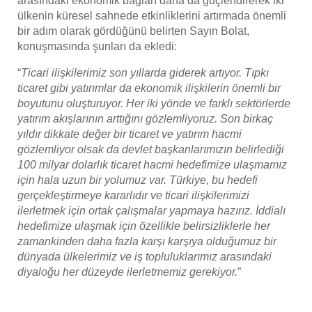
arasındaki ekonomik bağları daha da güçlendirerek iki
ülkenin küresel sahnede etkinliklerini artırmada önemli
bir adım olarak gördüğünü belirten Sayın Bolat,
konuşmasında şunları da ekledi:
“
Ticari ilişkilerimiz son yıllarda giderek artıyor. Tıpkı
ticaret gibi yatırımlar da ekonomik ilişkilerin önemli bir
boyutunu oluşturuyor. Her iki yönde ve farklı sektörlerde
yatırım akışlarının arttığını gözlemliyoruz. Son birkaç
yıldır dikkate değer bir ticaret ve yatırım hacmi
gözlemliyor olsak da devlet başkanlarımızın belirlediği
100 milyar dolarlık ticaret hacmi hedefimize ulaşmamız
için hala uzun bir yolumuz var. Türkiye, bu hedefi
gerçekleştirmeye kararlıdır ve ticari ilişkilerimizi
ilerletmek için ortak çalışmalar yapmaya hazırız. İddialı
hedefimize ulaşmak için özellikle belirsizliklerle her
zamankinden daha fazla karşı karşıya olduğumuz bir
dünyada ülkelerimiz ve iş topluluklarımız arasındaki
diyaloğu her düzeyde ilerletmemiz gerekiyor.
”