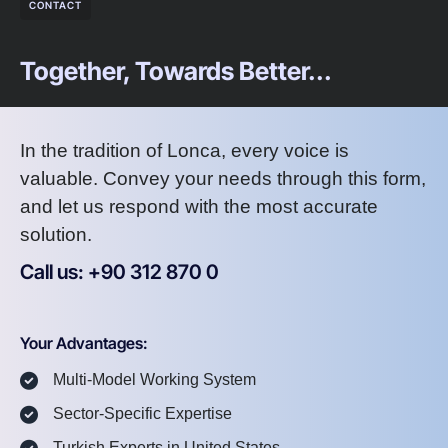
CONTACT
Together, Towards Better...
In the tradition of Lonca, every voice is
valuable. Convey your needs through this form,
and let us respond with the most accurate
solution.
Call us: +90 312 870 0
U
S
A
8
7
2
Your Advantages:
Multi-Model Working System
Sector-Specific Expertise
Turkish Experts in United States