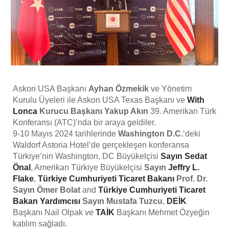
Askon USA Başkanı
Ayhan Özmekik
ve Yönetim
Kurulu Üyeleri ile Askon USA Texas Başkanı ve
With
Lonca
Kurucu Başkanı Yakup Akın
39. Amerikan Türk
Konferansı (ATC)’nda bir araya geldiler.
9-10 Mayıs 2024 tarihlerinde
Washington D.C.
‘deki
Waldorf Astoria Hotel’de gerçekleşen konferansa
Türkiye’nin Washington, DC Büyükelçisi
Sayın Sedat
Önal
, Amerikan Türkiye Büyükelçisi
Sayın
Jeffry L.
Flake
,
Türkiye Cumhuriyeti Ticaret Bakanı
Prof. Dr.
Sayın Ömer Bolat
and
Türkiye Cumhuriyeti Ticaret
Bakan Yardımcısı
Sayın Mustafa Tuzcu
,
DEİK
Başkanı Nail Olpak ve
TAİK
Başkanı Mehmet Özyeğin
katılım sağladı.