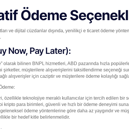
atif Ödeme Seçenekl
ları ve dijital cüzdanlar dışında, yenilikçi e ticaret ödeme yöntem
.
y Now, Pay Later):
” olarak bilinen BNPL hizmetleri, ABD pazarında hızla popülerl
bi şirketler, müşterilere alışverişlerini taksitlendirme seçeneği s
ğlı alışverişler için caziptir ve müşterilere ödeme kolaylığı sağla
a Ödeme:
, özellikle teknolojiye meraklı kullanıcılar için tercih edilen bir 
i kripto para birimleri, güvenli ve hızlı bir ödeme deneyimi sunar
geleneksel ödeme yöntemlerine göre daha az yaygındır ve müşte
llikle bir hedef kitle belirlenmelidir.