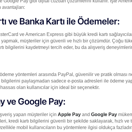
 Google Pay gibi dijital cüzdan çözümlerini kullanır. İşte Ameri
avantajları:
tı ve Banka Kartı ile Ödemeler:
terCard ve American Express gibi büyük kredi kartı sağlayıcıları 
 yapmak, müşteriler için güvenli ve hızlı bir çözümdür. Çoğu tüket
tı bilgilerini kaydetmeyi tercih eder, bu da alışveriş deneyimlerini
 ödeme yöntemleri arasında PayPal, güvenilir ve pratik olması n
tı bilgilerini paylaşmadan sadece e-posta adresleri ile ödeme yapa
ssas olan kullanıcılar için ideal bir seçenektir.
y ve Google Pay:
ışveriş yapan müşteriler için
Apple Pay
and
Google Pay
mükem
ri, kredi kartı bilgilerini güvenli bir şekilde saklayarak, hızlı ve
zellikle mobil kullanıcıların bu yöntemlere ilgisi oldukça fazladır