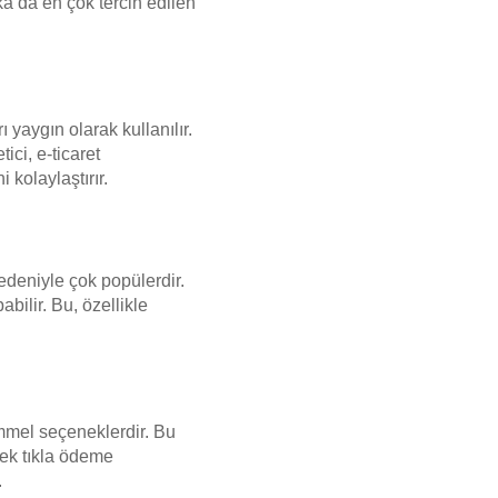
ka’da en çok tercih edilen
yaygın olarak kullanılır.
ici, e-ticaret
 kolaylaştırır.
edeniyle çok popülerdir.
bilir. Bu, özellikle
mel seçeneklerdir. Bu
 tek tıkla ödeme
.