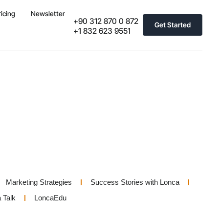
ricing
Newsletter
+90 312 870 0 872
Get Started
+1 832 623 9551
Marketing Strategies
Success Stories with Lonca
 Talk
LoncaEdu