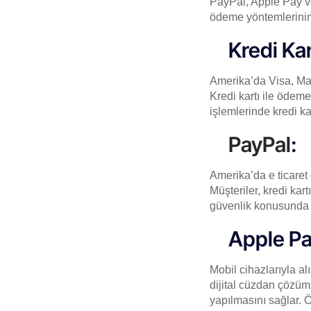
PayPal, Apple Pay ve
ödeme yöntemlerinin 
Kredi Kar
Amerika’da Visa, Mas
Kredi kartı ile ödeme
işlemlerinde kredi kar
PayPal
:
Amerika’da e ticaret
Müşteriler, kredi kar
güvenlik konusunda ha
Apple Pa
Mobil cihazlarıyla al
dijital cüzdan çözümle
yapılmasını sağlar. Ö