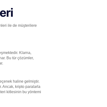
eri
leri ile de müşterilere
eşmektedir. Klarna,
unar. Bu tür çözümler,
r.
seçenek haline gelmiştir.
. Ancak, kripto paralarla
ri kitlesinin bu yöntemi