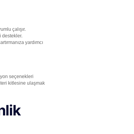
mlu çalışır.
destekler.
 artırmanıza yardımcı
asyon seçenekleri
eri kitlesine ulaşmak
nlik