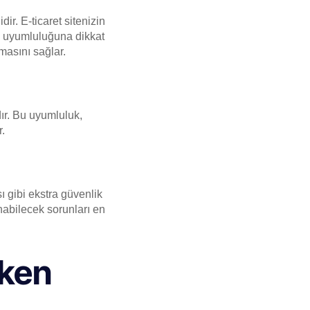
r. E-ticaret sitenizin
) uyumluluğuna dikkat
nmasını sağlar.
ır. Bu uyumluluk,
r.
ı gibi ekstra güvenlik
anabilecek sorunları en
rken