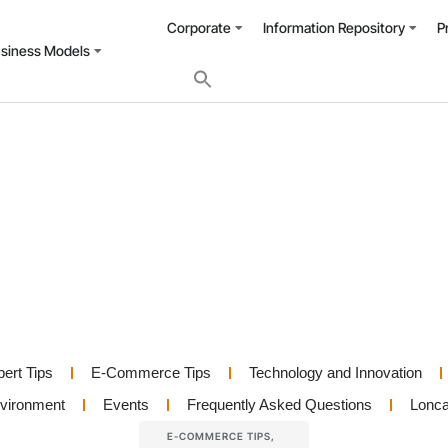
Corporate
Information Repository
P
usiness Models
pert Tips
E-Commerce Tips
Technology and Innovation
nvironment
Events
Frequently Asked Questions
Lonca
E-COMMERCE TIPS
,