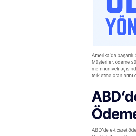
Amerika’da başarılı b
Müşteriler, ödeme s
memnuniyeti açısından
terk etme oranlarını 
ABD’de
Ödeme
ABD’de e-ticaret ödem