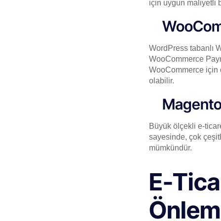
için uygun maliyetli 
WooComm
WordPress tabanlı W
WooCommerce Paymen
WooCommerce için doğ
olabilir.
Magento 
Büyük ölçekli e-ticar
sayesinde, çok çeşit
mümkündür.
E-Ticar
Önleml