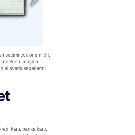
eri seçimi çok önemlidir.
çenekleri, müşteri
n alışveriş sepetlerini
et
redi kartı, banka kartı,