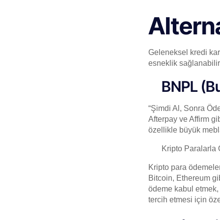
Altern
Geleneksel kredi kart
esneklik sağlanabilir
BNPL (Bu
“Şimdi Al, Sonra Öde
Afterpay ve Affirm gi
özellikle büyük mebla
Kripto Paralarl
Kripto para ödemeleri
Bitcoin, Ethereum gib
ödeme kabul etmek, 
tercih etmesi için öze