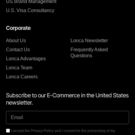
US Brand Management
U.S. Visa Consultancy
Corporate
About Us
Lonca Newsletter
Contact Us
Frequently Asked
Questions
Lonca Advantages
Lonca Team
Lonca Careers
Subscribe to our E-Commerce in the United States
newsletter.
I accept the Privacy Policy and I consent to the processing of my