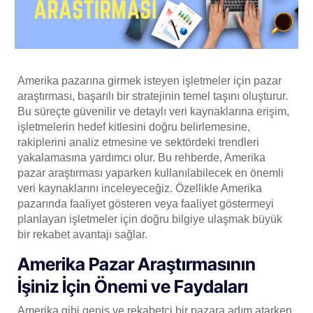
Amerika pazarına girmek isteyen işletmeler için pazar
araştırması, başarılı bir stratejinin temel taşını oluşturur.
Bu süreçte güvenilir ve detaylı veri kaynaklarına erişim,
işletmelerin hedef kitlesini doğru belirlemesine,
rakiplerini analiz etmesine ve sektördeki trendleri
yakalamasına yardımcı olur. Bu rehberde, Amerika
pazar araştırması yaparken kullanılabilecek en önemli
veri kaynaklarını inceleyeceğiz. Özellikle Amerika
pazarında faaliyet gösteren veya faaliyet göstermeyi
planlayan işletmeler için doğru bilgiye ulaşmak büyük
bir rekabet avantajı sağlar.
Amerika Pazar Araştırmasının
İşiniz İçin Önemi ve Faydaları
Amerika gibi geniş ve rekabetçi bir pazara adım atarken