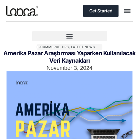
Get Started
E-COMMERCE TIPS
,
LATEST NEWS
Amerika Pazar Araştırması Yaparken Kullanılacak
Veri Kaynakları
November 3, 2024