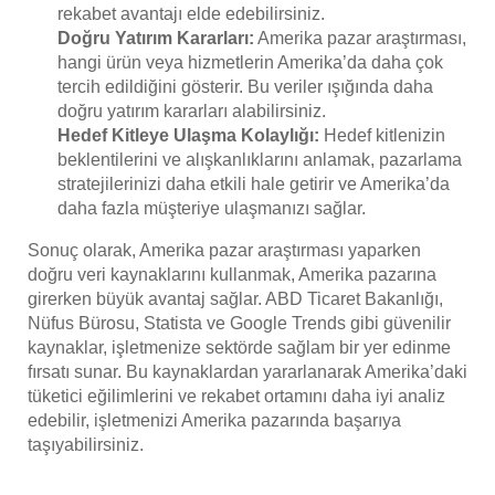
rekabet avantajı elde edebilirsiniz.
Doğru Yatırım Kararları:
Amerika pazar araştırması,
hangi ürün veya hizmetlerin Amerika’da daha çok
tercih edildiğini gösterir. Bu veriler ışığında daha
doğru yatırım kararları alabilirsiniz.
Hedef Kitleye Ulaşma Kolaylığı:
Hedef kitlenizin
beklentilerini ve alışkanlıklarını anlamak, pazarlama
stratejilerinizi daha etkili hale getirir ve Amerika’da
daha fazla müşteriye ulaşmanızı sağlar.
Sonuç olarak, Amerika pazar araştırması yaparken
doğru veri kaynaklarını kullanmak, Amerika pazarına
girerken büyük avantaj sağlar. ABD Ticaret Bakanlığı,
Nüfus Bürosu, Statista ve Google Trends gibi güvenilir
kaynaklar, işletmenize sektörde sağlam bir yer edinme
fırsatı sunar. Bu kaynaklardan yararlanarak Amerika’daki
tüketici eğilimlerini ve rekabet ortamını daha iyi analiz
edebilir, işletmenizi Amerika pazarında başarıya
taşıyabilirsiniz.