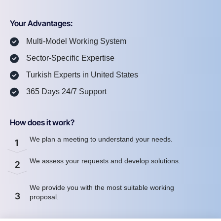
Your Advantages:
Multi-Model Working System
Sector-Specific Expertise
Turkish Experts in United States
365 Days 24/7 Support
How does it work?
We plan a meeting to understand your needs.
1
We assess your requests and develop solutions.
2
We provide you with the most suitable working
3
proposal.