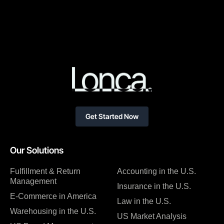
Get Started Now
Our Solutions
Fulfillment & Return
Accounting in the U.S.
Management
Insurance in the U.S.
E-Commerce in America
Law in the U.S.
Warehousing in the U.S.
US Market Analysis