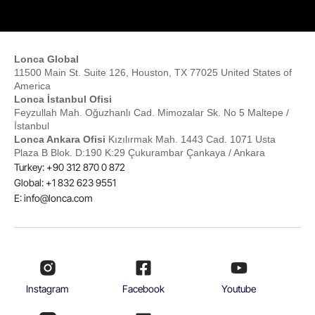
Lonca Global
11500 Main St. Suite 126, Houston, TX 77025 United States of
America
Lonca İstanbul Ofisi
Feyzullah Mah. Oğuzhanlı Cad. Mimozalar Sk. No 5 Maltepe /
İstanbul
Lonca Ankara Ofisi
Kızılırmak Mah. 1443 Cad. 1071 Usta
Plaza B Blok. D:190 K:29 Çukurambar Çankaya / Ankara
Turkey: +90 312 870 0 872
Global: +1 832 623 9551
E:
info@lonca.com
Instagram
Facebook
Youtube