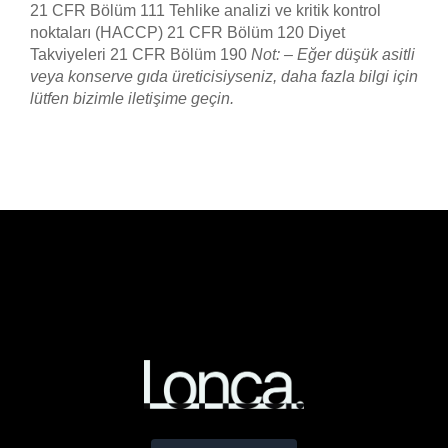
21 CFR Bölüm 111 Tehlike analizi ve kritik kontrol
noktaları (HACCP) 21 CFR Bölüm 120 Diyet
Takviyeleri 21 CFR Bölüm 190
Not: – Eğer düşük asitli
veya konserve gıda üreticisiyseniz, daha fazla bilgi için
lütfen bizimle iletişime geçin.