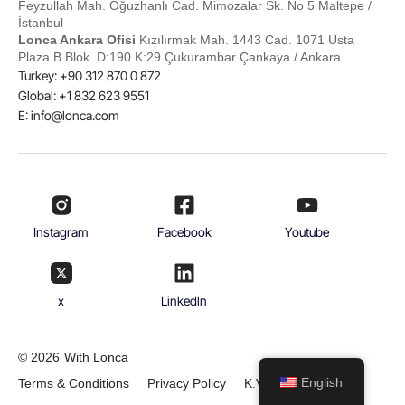
Feyzullah Mah. Oğuzhanlı Cad. Mimozalar Sk. No 5 Maltepe /
İstanbul
Lonca Ankara Ofisi
Kızılırmak Mah. 1443 Cad. 1071 Usta
Plaza B Blok. D:190 K:29 Çukurambar Çankaya / Ankara
Turkey: +90 312 870 0 872
Global: +1 832 623 9551
E:
info@lonca.com
Instagram
Facebook
Youtube
x
Linkedln
© 2026
With Lonca
English
Terms & Conditions
Privacy Policy
K.V.K.K