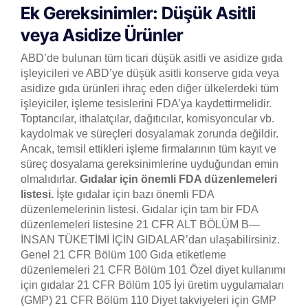
Ek Gereksinimler: Düşük Asitli
veya Asidize Ürünler
ABD’de bulunan tüm ticari düşük asitli ve asidize gıda
işleyicileri ve ABD’ye düşük asitli konserve gıda veya
asidize gıda ürünleri ihraç eden diğer ülkelerdeki tüm
işleyiciler, işleme tesislerini FDA’ya kaydettirmelidir.
Toptancılar, ithalatçılar, dağıtıcılar, komisyoncular vb.
kaydolmak ve süreçleri dosyalamak zorunda değildir.
Ancak, temsil ettikleri işleme firmalarının tüm kayıt ve
süreç dosyalama gereksinimlerine uyduğundan emin
olmalıdırlar.
Gıdalar için önemli FDA düzenlemeleri
listesi.
İşte gıdalar için bazı önemli FDA
düzenlemelerinin listesi. Gıdalar için tam bir FDA
düzenlemeleri listesine 21 CFR ALT BÖLÜM B—
İNSAN TÜKETİMİ İÇİN GIDALAR’dan ulaşabilirsiniz.
Genel 21 CFR Bölüm 100 Gıda etiketleme
düzenlemeleri 21 CFR Bölüm 101 Özel diyet kullanımı
için gıdalar 21 CFR Bölüm 105 İyi üretim uygulamaları
(GMP) 21 CFR Bölüm 110 Diyet takviyeleri için GMP