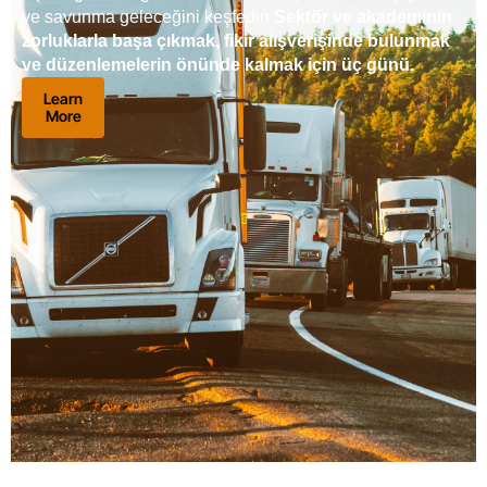
ve savunma geleceğini keşfedin
Sektör ve akademinin
zorluklarla başa çıkmak, fikir alışverişinde bulunmak
ve düzenlemelerin önünde kalmak için üç günü.
Learn
More