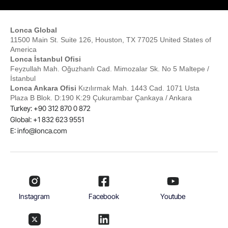
Lonca Global
11500 Main St. Suite 126, Houston, TX 77025 United States of
America
Lonca İstanbul Ofisi
Feyzullah Mah. Oğuzhanlı Cad. Mimozalar Sk. No 5 Maltepe /
İstanbul
Lonca Ankara Ofisi
Kızılırmak Mah. 1443 Cad. 1071 Usta
Plaza B Blok. D:190 K:29 Çukurambar Çankaya / Ankara
Turkey: +90 312 870 0 872
Global: +1 832 623 9551
E:
info@lonca.com
Instagram
Facebook
Youtube