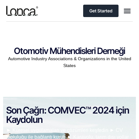
Get Started
Otomotiv Mühendisleri Derneği
Automotive Industry Associations & Organizations in the United
States
Son Çağrı: COMVEC™ 2024 için
Kaydolun
► Küresel uygulamaları ve çözümleri keşfedin ► CV
topluluğu ile bağlantı kurun ► Karayolu, tarım dışı yollar