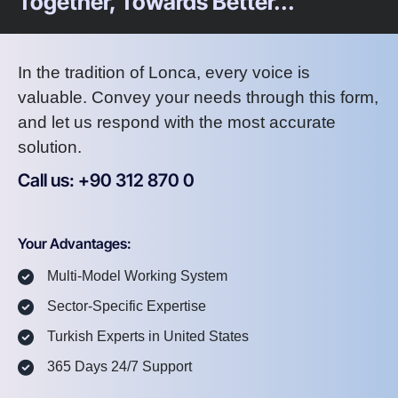
Together, Towards Better...
In the tradition of Lonca, every voice is
valuable. Convey your needs through this form,
and let us respond with the most accurate
solution.
Call us: +90 312 870 0
U
S
A
8
7
2
Your Advantages:
Multi-Model Working System
Sector-Specific Expertise
Turkish Experts in United States
365 Days 24/7 Support