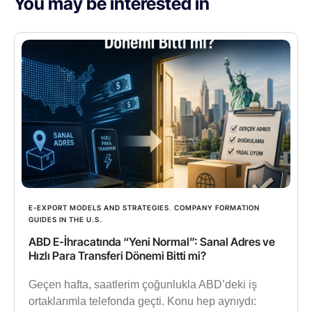
You may be interested in
E-EXPORT MODELS AND STRATEGIES
,
COMPANY FORMATION
GUIDES IN THE U.S.
ABD E-İhracatında “Yeni Normal”: Sanal Adres ve
Hızlı Para Transferi Dönemi Bitti mi?
Geçen hafta, saatlerim çoğunlukla ABD’deki iş
ortaklarımla telefonda geçti. Konu hep aynıydı: