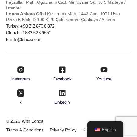
Feyzullah Mah. Oğuzhanlı Cad. Mimozalar Sk. No 5 Maltepe /
İstanbul
Lonca Ankara Ofisi
Kızılırmak Mah. 1443 Cad. 1071 Usta
Plaza B Blok. D:190 K:29 Çukurambar Çankaya / Ankara
Turkey: +90 312 870 0 872
Global: +1 832 623 9551
E:
info@lonca.com
Instagram
Facebook
Youtube
x
Linkedln
© 2026
With Lonca
English
Terms & Conditions
Privacy Policy
K.V.K.K