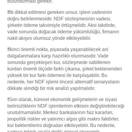
bulundurması gerekir.
❗İlk dikkat edilmesi gereken unsur, işlem vadesinin
doğru belirlenmesidir. NDF sözleşmesinin vadesi,
şirketin ödeme takvimiyle örtüşmelidir. Aksi takdirde,
vade sonunda doğacak ödeme yükümlülüğü, firmanın
nakit akışını olumsuz yönde etkileyebilir.
❗İkinci önemli nokta, piyasada yaşanabilecek ani
dalgalanmalara karşı hazırlıklı olunmasıdır. Vade
sonunda gerçekleşen kur, sözleşmede sabitlenen
kurdan önemli ölçüde farklı çıkarsa, şirket beklenenden
yüksek bir kur farkı ödemesi ile karşılaşabilir. Bu
nedenle, her NDF işlemi öncesi alternatif senaryoların
dikkate alındığı bir risk analizi yapılmalıdır.
❗Son olarak, küresel ekonomik gelişmelerin ve siyasi
belirsizliklerin NDF işlemlerinin etkisini değiştirebileceği
unutulmamalıdır. Merkez bankalarının faiz kararları,
jeopolitik riskler ve yatırımcı algısı gibi makro faktörler,
kur beklentilerini doğrudan etkileyebilir. Bu nedenle,
sadece teknik analiz değil; güncel ekonomik