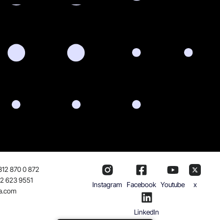
312 870 0 872
32 623 9551
Instagram
Facebook
Youtube
x
a.com
Linkedln