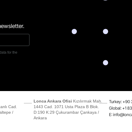
ewsletter.
data for the
Lonca Ankara Ofisi
Kızılırmak Mah.
Turkey: +90 
anlı Cad.
1443 Cad. 1071 Usta Plaza B Blok.
Global: +1 8
ltepe /
D:190 K:29 Çukurambar Çankaya /
E:
info@lonc
Ankara