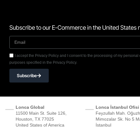
Subscribe to our E-Commerce in the United States n
I accept the Privacy Policy and I consent to the processing of my personal 
purposes specified in the Privacy Policy.
Subscribe
Lonca Global
Lonca İstanbul Ofisi
11500 Main St. Suite 126,
Feyzullah Mah. Oğuzh
Houston, TX 77025
Mimozalar Sk. No 5 Ma
United States of America
İstanbul