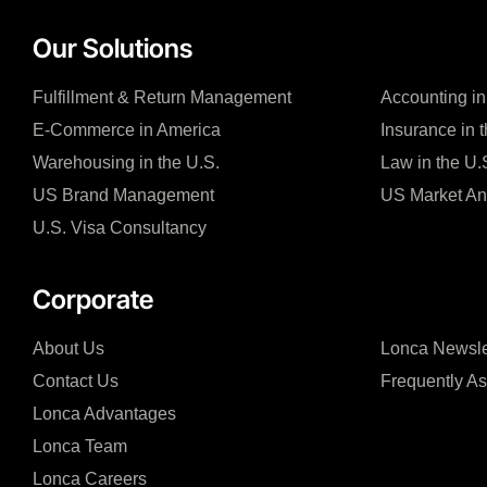
Our Solutions
Fulfillment & Return Management
Accounting in
E-Commerce in America
Insurance in 
Warehousing in the U.S.
Law in the U.
US Brand Management
US Market An
U.S. Visa Consultancy
Corporate
About Us
Lonca Newsle
Contact Us
Frequently A
Lonca Advantages
Lonca Team
Lonca Careers