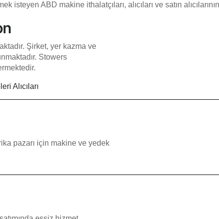
steyen ABD makine ithalatçıları, alıcıları ve satın alıcılarının 
on
ktadır. Şirket, yer kazma ve
sunmaktadır. Stowers
ermektedir.
ri Alıcıları
ika pazarı için makine ve yedek
satımında eşsiz hizmet