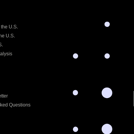
 the U.S.
the U.S.
S.
alysis
tter
sked Questions