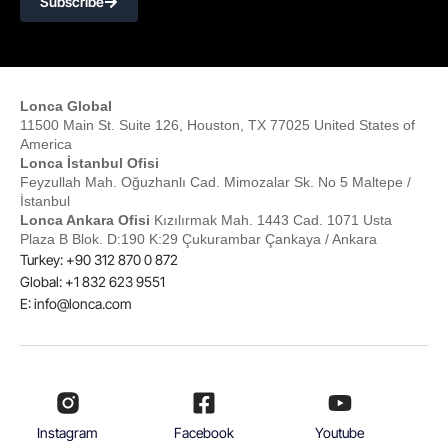
Subscribe
Lonca Global
11500 Main St. Suite 126, Houston, TX 77025 United States of
America
Lonca İstanbul Ofisi
Feyzullah Mah. Oğuzhanlı Cad. Mimozalar Sk. No 5 Maltepe /
İstanbul
Lonca Ankara Ofisi
Kızılırmak Mah. 1443 Cad. 1071 Usta
Plaza B Blok. D:190 K:29 Çukurambar Çankaya / Ankara
Turkey: +90 312 870 0 872
Global: +1 832 623 9551
E:
info@lonca.com
Instagram
Facebook
Youtube