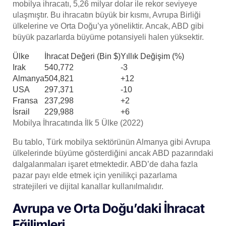
mobilya ihracatı, 5,26 milyar dolar ile rekor seviyeye
ulaşmıştır​. Bu ihracatın büyük bir kısmı, Avrupa Birliği
ülkelerine ve Orta Doğu’ya yöneliktir. Ancak, ABD gibi
büyük pazarlarda büyüme potansiyeli halen yüksektir.
Ülke
İhracat Değeri (Bin $)
Yıllık Değişim (%)
Irak
540,772
-3
Almanya
504,821
+12
USA
297,371
-10
Fransa
237,298
+2
İsrail
229,988
+6
Mobilya İhracatında İlk 5 Ülke (2022)
Bu tablo, Türk mobilya sektörünün Almanya gibi Avrupa
ülkelerinde büyüme gösterdiğini ancak ABD pazarındaki
dalgalanmaları işaret etmektedir. ABD’de daha fazla
pazar payı elde etmek için yenilikçi pazarlama
stratejileri ve dijital kanallar kullanılmalıdır.
Avrupa ve Orta Doğu’daki İhracat
Eğilimleri