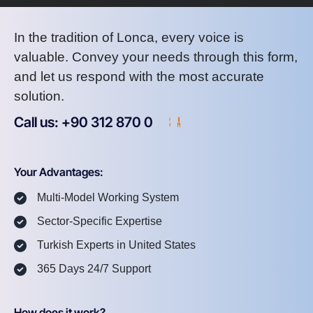
In the tradition of Lonca, every voice is
valuable. Convey your needs through this form,
and let us respond with the most accurate
solution.
Call us: +90 312 870 0
U
S
A
8
7
2
Your Advantages:
Multi-Model Working System
Sector-Specific Expertise
Turkish Experts in United States
365 Days 24/7 Support
How does it work?