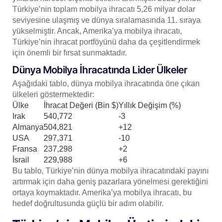
Türkiye’nin toplam mobilya ihracatı 5,26 milyar dolar
seviyesine ulaşmış ve dünya sıralamasında 11. sıraya
yükselmiştir. Ancak, Amerika’ya mobilya ihracatı,
Türkiye’nin ihracat portföyünü daha da çeşitlendirmek
için önemli bir fırsat sunmaktadır.
Dünya Mobilya İhracatında Lider Ülkeler
Aşağıdaki tablo, dünya mobilya ihracatında öne çıkan
ülkeleri göstermektedir:
Ülke
İhracat Değeri (Bin $)
Yıllık Değişim (%)
Irak
540,772
-3
Almanya
504,821
+12
USA
297,371
-10
Fransa
237,298
+2
İsrail
229,988
+6
Bu tablo, Türkiye’nin dünya mobilya ihracatındaki payını
artırmak için daha geniş pazarlara yönelmesi gerektiğini
ortaya koymaktadır. Amerika’ya mobilya ihracatı, bu
hedef doğrultusunda güçlü bir adım olabilir.